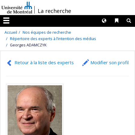
Passer
/
La recherche
au
contenu
Langues
Liens 
R
Menu
Accueil
Nos équipes de recherche
Répertoire des experts à l’intention des médias
Georges ADAMCZYK
Retour à la liste des experts
Modifier son profil