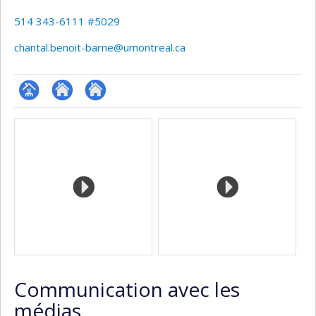
514 343-6111 #5029
chantal.benoit-barne@umontreal.ca
Page
Autre
Autre
Médias
professionnelle
site
site
(faculté,département,école)
web
web
Communication avec les
médias