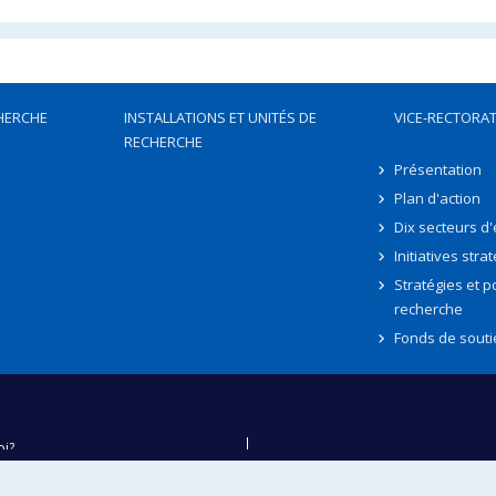
HERCHE
INSTALLATIONS ET UNITÉS DE
VICE-RECTORAT
RECHERCHE
Présentation
Plan d'action
Dix secteurs d
Initiatives stra
Stratégies et po
recherche
Fonds de souti
oi?
ver