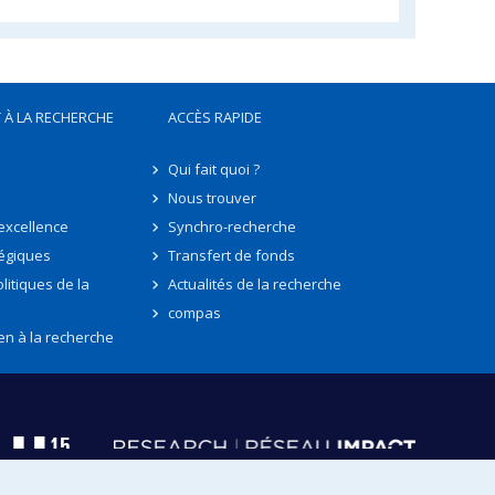
 À LA RECHERCHE
ACCÈS RAPIDE
Qui fait quoi ?
Nous trouver
'excellence
Synchro-recherche
tégiques
Transfert de fonds
litiques de la
Actualités de la recherche
compas
en à la recherche