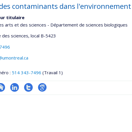
 des contaminants dans l'environnement
ur titulaire
es arts et des sciences - Département de sciences biologiques
 des sciences
, local B-5423
-7496
umontreal.ca
méro :
514 343-7496
(Travail 1)
te
LinkedIn
Compte
Google
onnelle
eb
Twitter
Scholar
,département,école)
e
unité
e