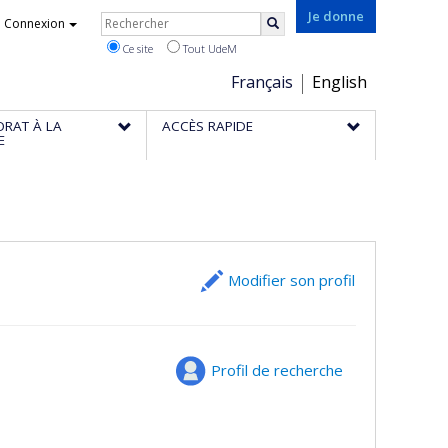
Rechercher
Je donne
Connexion
Rechercher
Ce site
Tout UdeM
Choix
Français
English
de
ORAT À LA
ACCÈS RAPIDE
la
E
langue
Modifier son profil
Profil de recherche