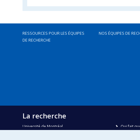
RESSOURCES POUR LES ÉQUIPES
NOS ÉQUIPES DE REC
DE RECHERCHE
La recherche
Université de Montréal
Qui fait qu
C.P. 6128, succursale Centre-ville
Nous trou
Montréal, Québec, Canada