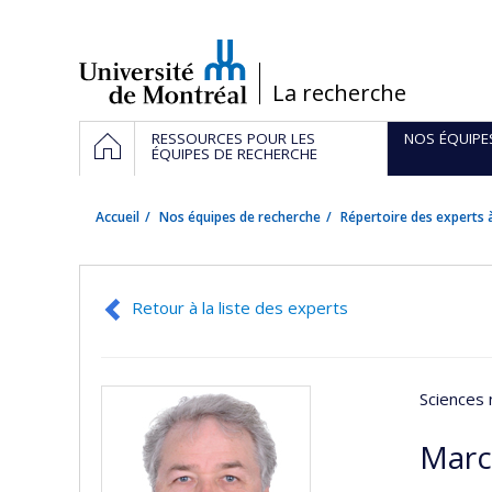
Passer
au
contenu
/
La recherche
Navigation
ACCUEIL
RESSOURCES POUR LES
NOS ÉQUIPE
principale
ÉQUIPES DE RECHERCHE
Accueil
Nos équipes de recherche
Répertoire des experts à
Retour à la liste des experts
Sciences 
Marc