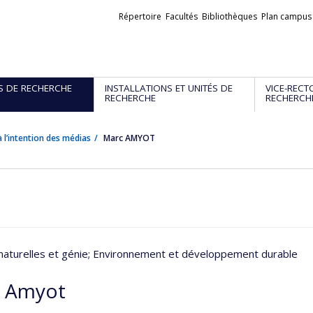
Liens
Répertoire
Facultés
Bibliothèques
Plan campus
externes
S DE RECHERCHE
INSTALLATIONS ET UNITÉS DE
VICE-RECT
RECHERCHE
RECHERCH
 l’intention des médias
Marc AMYOT
naturelles et génie
; Environnement et développement durable
 Amyot