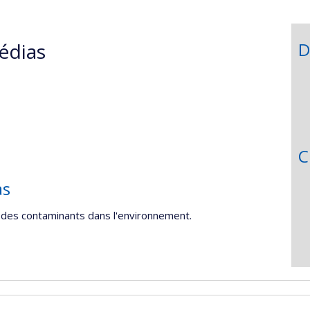
echerche
édias
D
C
as
 des contaminants dans l'environnement.