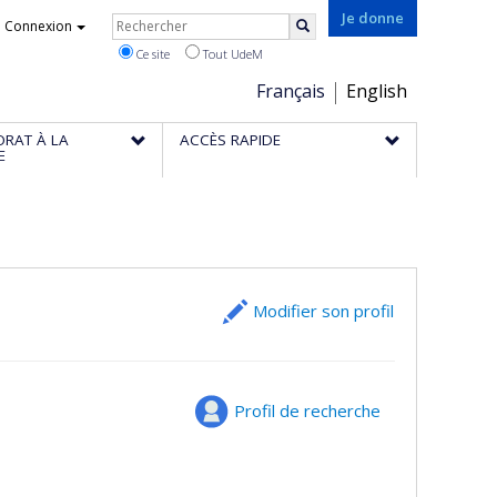
Rechercher
Je donne
Connexion
Rechercher
Ce site
Tout UdeM
Choix
Français
English
de
ORAT À LA
ACCÈS RAPIDE
la
E
langue
Modifier son profil
Profil de recherche