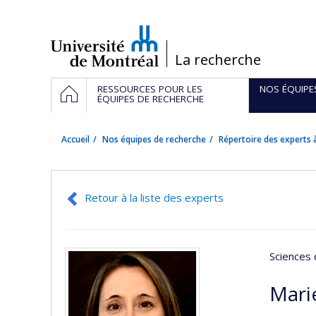
Passer
au
contenu
/
La recherche
Navigation
ACCUEIL
RESSOURCES POUR LES
NOS ÉQUIPE
principale
ÉQUIPES DE RECHERCHE
Accueil
Nos équipes de recherche
Répertoire des experts à
Retour à la liste des experts
Sciences 
Mari