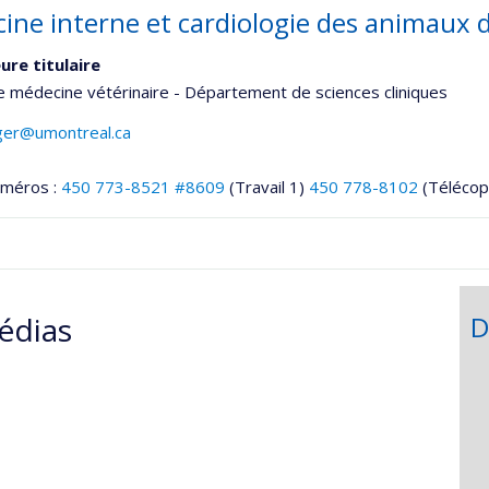
ine interne et cardiologie des animaux
ure titulaire
e médecine vétérinaire - Département de sciences cliniques
ger@umontreal.ca
uméros :
450 773-8521 #8609
(Travail 1)
450 778-8102
(Télécop
onnelle
édias
D
,département,école)