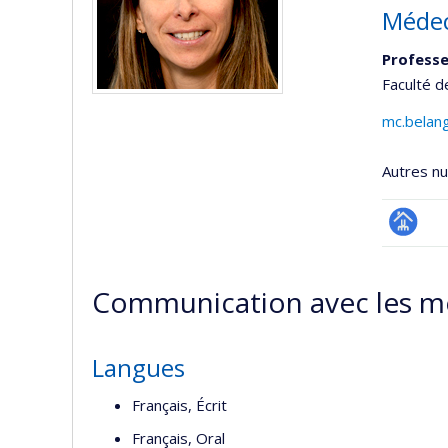
Médec
Professe
Faculté d
mc.belan
Autres n
Page
professi
Communication avec les m
(faculté
Langues
Français, Écrit
Français, Oral