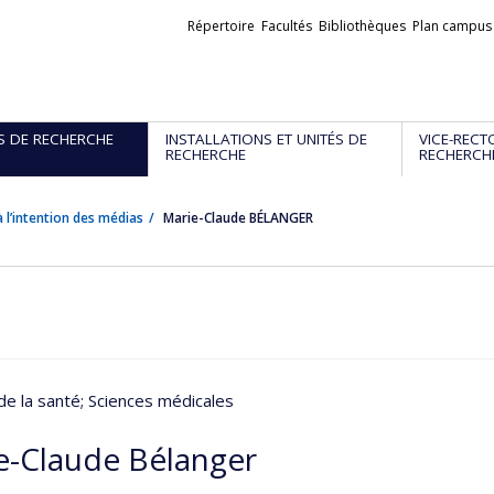
Liens
Répertoire
Facultés
Bibliothèques
Plan campus
externes
S DE RECHERCHE
INSTALLATIONS ET UNITÉS DE
VICE-RECT
RECHERCHE
RECHERCH
 l’intention des médias
Marie-Claude BÉLANGER
de la santé
; Sciences médicales
e-Claude Bélanger