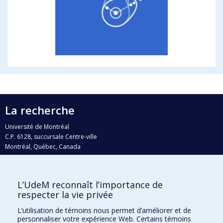
La recherche
Université de Montréal
C.P. 6128, succursale Centre-ville
Montréal, Québec, Canada
H3C 3J7
Courriel:
recherche@umontreal.ca
L’UdeM reconnaît l’importance de
Qui fait quoi?
respecter la vie privée
Nous trouver
L’utilisation de témoins nous permet d’améliorer et de
personnaliser votre expérience Web. Certains témoins