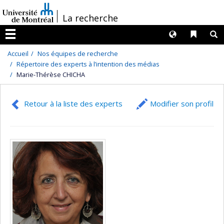
Passer
/
La recherche
au
contenu
Langues
Liens 
R
Menu
Accueil
Nos équipes de recherche
Répertoire des experts à l’intention des médias
Marie-Thérèse CHICHA
Retour à la liste des experts
Modifier son profil