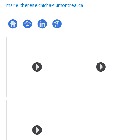
marie-therese.chicha@umontreal.ca
ResearchGate
Page
LinkedIn
Google
Médias
professionnelle
Scholar
(faculté,département,école)