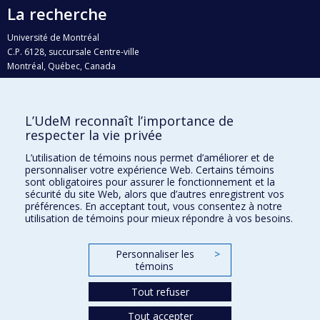
La recherche
Université de Montréal
C.P. 6128, succursale Centre-ville
Montréal, Québec, Canada
H3C 3J7
Courriel:
recherche@umontreal.ca
L’UdeM reconnaît l’importance de
Qui fait quoi?
respecter la vie privée
Nous trouver
L’utilisation de témoins nous permet d’améliorer et de
personnaliser votre expérience Web. Certains témoins
Plan du site
sont obligatoires pour assurer le fonctionnement et la
sécurité du site Web, alors que d’autres enregistrent vos
Accessibilité
préférences. En acceptant tout, vous consentez à notre
utilisation de témoins pour mieux répondre à vos besoins.
Personnaliser les
>
témoins
Tout refuser
Tout accepter