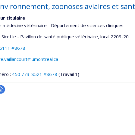
nvironnement, zoonoses aviaires et san
ur titulaire
e médecine vétérinaire - Département de sciences cliniques
 Sicotte - Pavillon de santé publique vétérinaire
, local 2209-20
-6111 #8678
re.vaillancourt@umontreal.ca
méro :
450 773-8521 #8678
(Travail 1)
hGate
age
rofessionnelle
faculté,département,école)