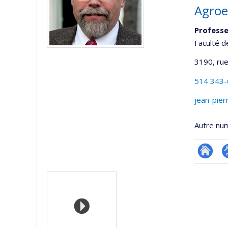
Agroe
Professe
Faculté d
3190, rue
514 343
jean-pier
Autre nu
Researc
P
Médias
p
(