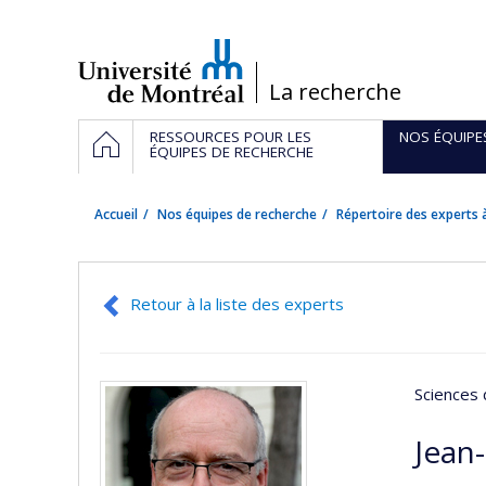
Passer
au
contenu
/
La recherche
Navigation
ACCUEIL
RESSOURCES POUR LES
NOS ÉQUIPE
principale
ÉQUIPES DE RECHERCHE
Accueil
Nos équipes de recherche
Répertoire des experts à
Retour à la liste des experts
Sciences 
Jean-