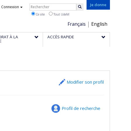
Rechercher
Je donne
Connexion
Rechercher
Ce site
Tout UdeM
Choix
Français
English
de
ORAT À LA
ACCÈS RAPIDE
la
E
langue
Modifier son profil
Profil de recherche