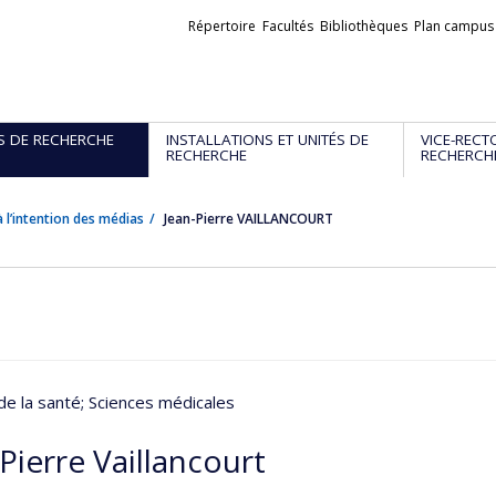
Liens
Répertoire
Facultés
Bibliothèques
Plan campus
externes
S DE RECHERCHE
INSTALLATIONS ET UNITÉS DE
VICE-RECT
RECHERCHE
RECHERCH
 l’intention des médias
Jean-Pierre VAILLANCOURT
de la santé
; Sciences médicales
Pierre Vaillancourt