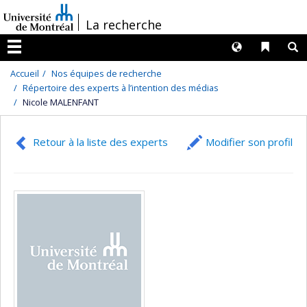
Passer
/
La recherche
au
contenu
Langues
Liens 
R
Menu
Accueil
Nos équipes de recherche
Répertoire des experts à l’intention des médias
Nicole MALENFANT
Retour à la liste des experts
Modifier son profil