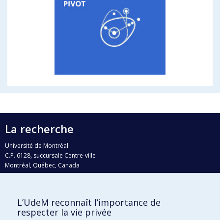
La recherche
Université de Montréal
C.P. 6128, succursale Centre-ville
Montréal, Québec, Canada
H3C 3J7
Courriel:
recherche@umontreal.ca
L’UdeM reconnaît l’importance de
Qui fait quoi?
respecter la vie privée