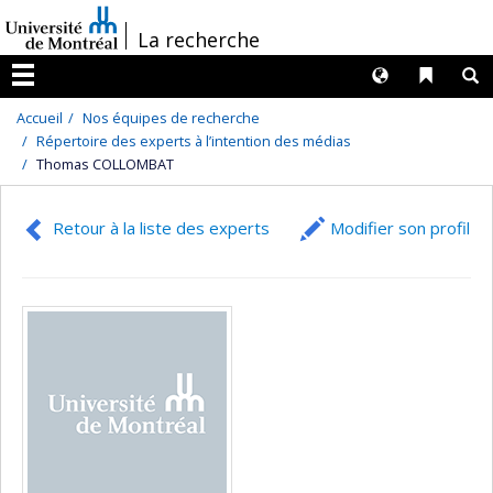
Passer
/
La recherche
au
contenu
Langues
Liens 
R
Menu
Accueil
Nos équipes de recherche
Répertoire des experts à l’intention des médias
Thomas COLLOMBAT
Retour à la liste des experts
Modifier son profil