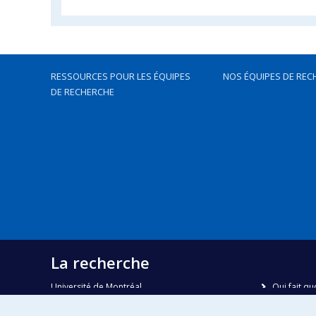
RESSOURCES POUR LES ÉQUIPES
NOS ÉQUIPES DE REC
DE RECHERCHE
La recherche
Université de Montréal
Qui fait qu
C.P. 6128, succursale Centre-ville
Nous trou
Montréal, Québec, Canada