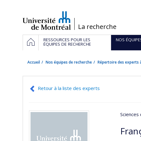
Passer
au
contenu
/
La recherche
Navigation
ACCUEIL
RESSOURCES POUR LES
NOS ÉQUIPE
principale
ÉQUIPES DE RECHERCHE
Accueil
Nos équipes de recherche
Répertoire des experts à
Retour à la liste des experts
Sciences 
Fran