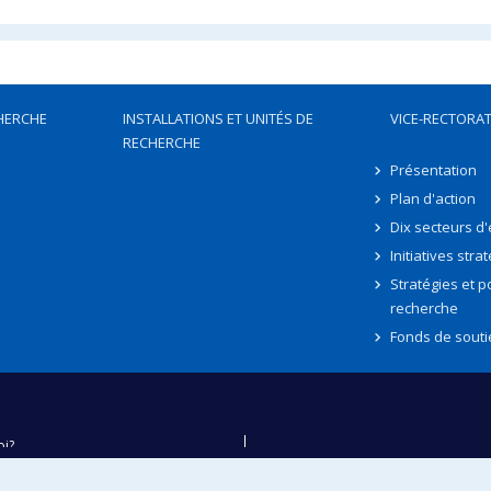
HERCHE
INSTALLATIONS ET UNITÉS DE
VICE-RECTORAT
RECHERCHE
Présentation
Plan d'action
Dix secteurs d
Initiatives stra
Stratégies et po
recherche
Fonds de souti
oi?
ver