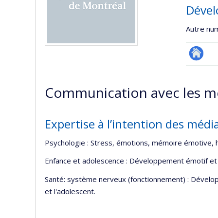
Dével
Autre nu
Autre
site
Communication avec les m
web
Expertise à l’intention des médi
Psychologie : Stress, émotions, mémoire émotive, h
Enfance et adolescence : Développement émotif et f
Santé: système nerveux (fonctionnement) : Dévelop
et l'adolescent.