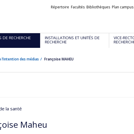
Liens
Répertoire
Facultés
Bibliothèques
Plan campus
externes
S DE RECHERCHE
INSTALLATIONS ET UNITÉS DE
VICE-RECT
RECHERCHE
RECHERCH
 l’intention des médias
Françoise MAHEU
de la santé
çoise Maheu