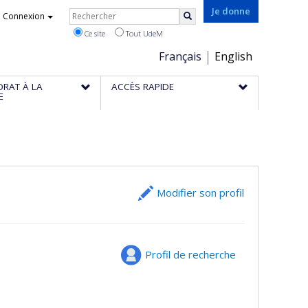
Rechercher
Je donne
Connexion
Rechercher
Ce site
Tout UdeM
Choix
Français
English
de
ORAT À LA
ACCÈS RAPIDE
la
E
langue
Modifier son profil
Profil de recherche