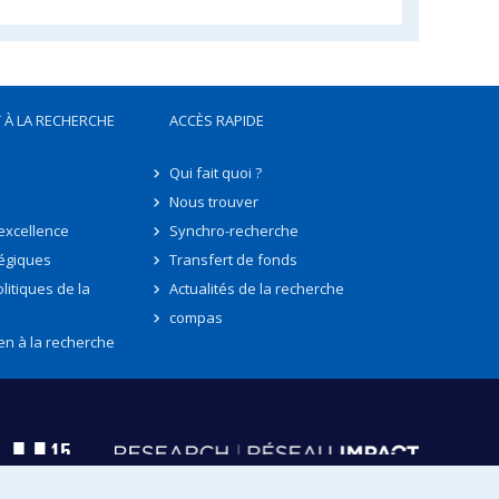
 À LA RECHERCHE
ACCÈS RAPIDE
Qui fait quoi ?
Nous trouver
'excellence
Synchro-recherche
tégiques
Transfert de fonds
litiques de la
Actualités de la recherche
compas
en à la recherche