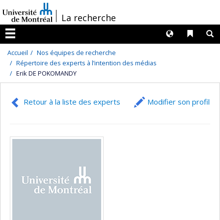
Passer
/
La recherche
au
contenu
Langues
Liens 
R
Menu
Accueil
Nos équipes de recherche
Répertoire des experts à l’intention des médias
Erik DE POKOMANDY
Retour à la liste des experts
Modifier son profil