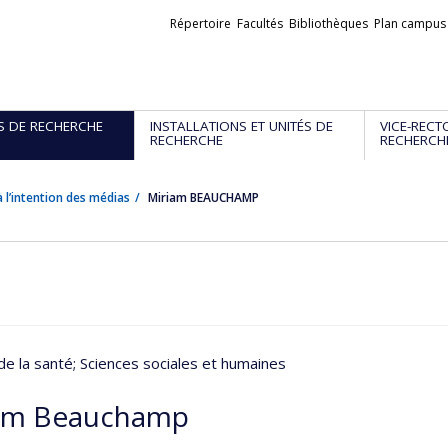
Liens
Répertoire
Facultés
Bibliothèques
Plan campus
externes
S DE RECHERCHE
INSTALLATIONS ET UNITÉS DE
VICE-RECT
RECHERCHE
RECHERCH
 l’intention des médias
Miriam BEAUCHAMP
de la santé
; Sciences sociales et humaines
am Beauchamp