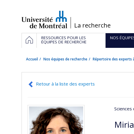
Passer
au
contenu
/
La recherche
Navigation
ACCUEIL
RESSOURCES POUR LES
NOS ÉQUIPE
principale
ÉQUIPES DE RECHERCHE
Accueil
Nos équipes de recherche
Répertoire des experts à
Retour à la liste des experts
Sciences 
Miri