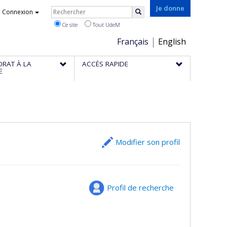
Rechercher
Je donne
Connexion
Rechercher
Ce site
Tout UdeM
Choix
Français
English
de
ORAT À LA
ACCÈS RAPIDE
la
E
langue
Modifier son profil
Profil de recherche