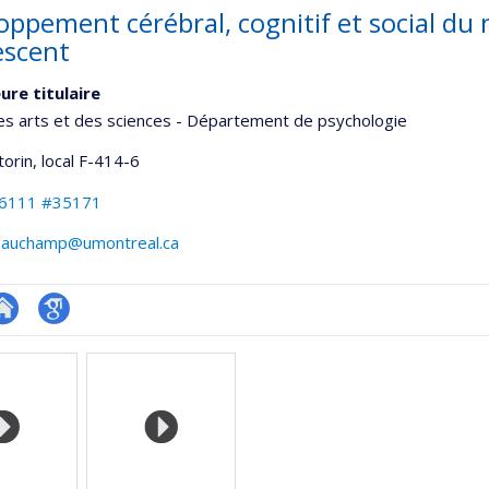
ppement cérébral, cognitif et social du n
escent
ure titulaire
es arts et des sciences - Département de psychologie
torin
, local F-414-6
-6111 #35171
eauchamp@umontreal.ca
te
Google
onnelle
eb
Scholar
,département,école)
e
unité
e
echerche