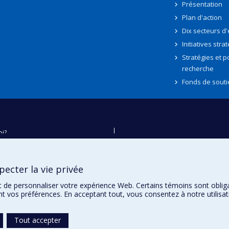
Présentation
Plan d'action
Dix secteurs d
Initiatives stra
Stratégies et po
recherche
Fonds de souti
oi?
ver
e
ecter la vie privée
té
t de personnaliser votre expérience Web. Certains témoins sont oblig
ent vos préférences. En acceptant tout, vous consentez à notre utili
Tout accepter