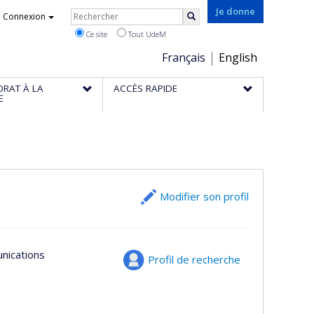
Rechercher
Je donne
Connexion
Rechercher
Ce site
Tout UdeM
Choix
Français
English
de
ORAT À LA
ACCÈS RAPIDE
la
E
langue
Modifier son profil
unications
Profil de recherche