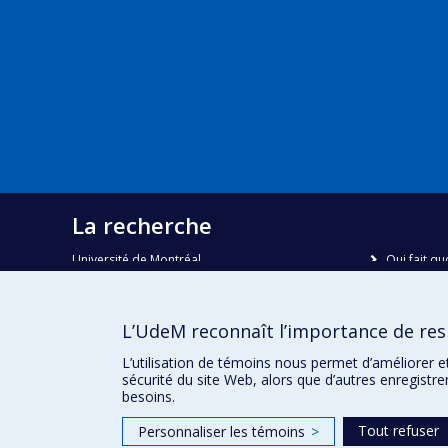
La recherche
Université de Montréal
Qui fait qu
C.P. 6128, succursale Centre-ville
Nous trou
Montréal, Québec, Canada
H3C 3J7
Plan du sit
L’UdeM reconnaît l’importance de resp
Accessibili
Courriel:
recherche@umontreal.ca
L’utilisation de témoins nous permet d’améliorer e
sécurité du site Web, alors que d’autres enregistr
besoins.
Tout refuser
Personnaliser les témoins
>