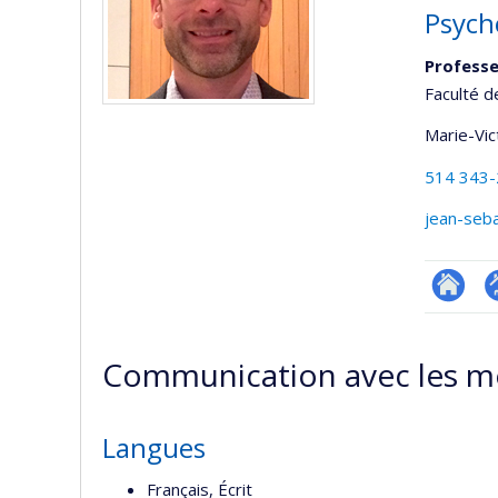
Psycho
Professe
Faculté d
Marie-Vic
514 343
jean-seb
Researc
P
p
Communication avec les m
(
Langues
Français, Écrit