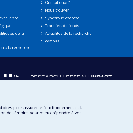
Qui fait quoi ?
Nous trouver
'excellence
Synchro-recherche
tégiques
Transfert de fonds
litiques de la
Actualités de la recherche
compas
en à la recherche
atoires pour assurer le fonctionnement et la
sation de témoins pour mieux répondre à vos