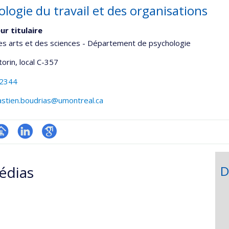
logie du travail et des organisations
ur titulaire
es arts et des sciences - Département de psychologie
torin
, local C-357
-2344
astien.boudrias@umontreal.ca
hGate
age
LinkedIn
Google
rofessionnelle
Scholar
édias
D
faculté,département,école)