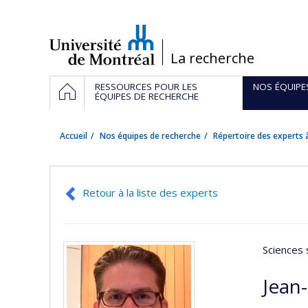
Passer
au
contenu
/
La recherche
Navigation
ACCUEIL
RESSOURCES POUR LES
NOS ÉQUIPE
principale
ÉQUIPES DE RECHERCHE
Accueil
Nos équipes de recherche
Répertoire des experts à
Retour à la liste des experts
Sciences 
Jean