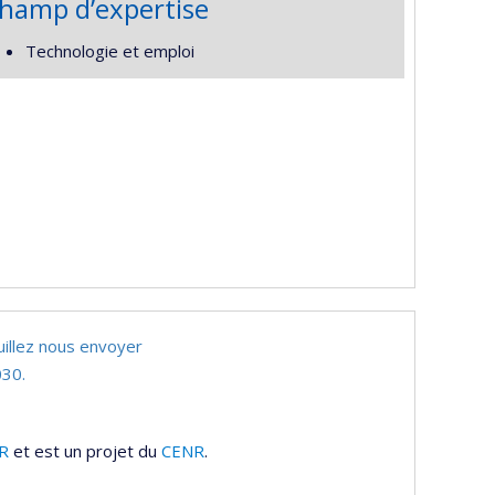
hamp d’expertise
Technologie et emploi
uillez nous envoyer
30.
R
et est un projet du
CENR
.