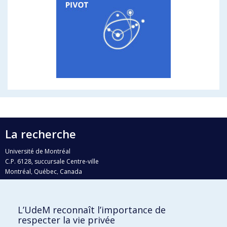
La recherche
Université de Montréal
C.P. 6128, succursale Centre-ville
Montréal, Québec, Canada
H3C 3J7
Courriel:
recherche@umontreal.ca
L’UdeM reconnaît l’importance de
Qui fait quoi?
respecter la vie privée