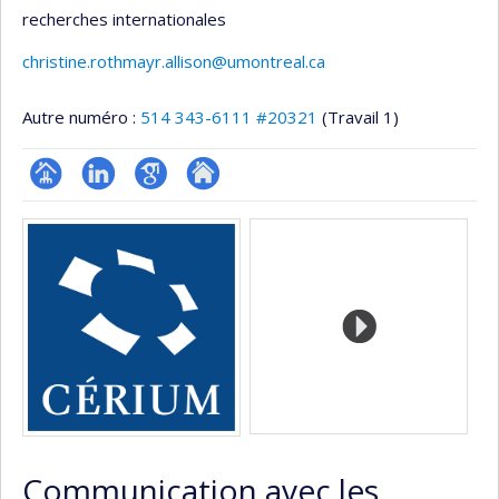
recherches internationales
christine.rothmayr.allison@umontreal.ca
Autre numéro :
514 343-6111 #20321
(Travail 1)
Page
LinkedIn
Google
Autre
Médias
professionnelle
Scholar
site
(faculté,département,école)
web
Communication avec les