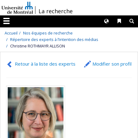
Passer
/
La recherche
au
contenu
Langues
Liens 
R
Menu
Accueil
Nos équipes de recherche
Répertoire des experts à l’intention des médias
Christine ROTHMAYR ALLISON
Retour à la liste des experts
Modifier son profil