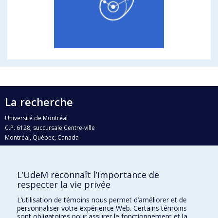
La recherche
Université de Montréal
C.P. 6128, succursale Centre-ville
Montréal, Québec, Canada
H3C 3J7
Courriel:
recherche@umontreal.ca
L’UdeM reconnaît l’importance de
Qui fait quoi?
respecter la vie privée
Nous trouver
L’utilisation de témoins nous permet d’améliorer et de
personnaliser votre expérience Web. Certains témoins
Plan du site
sont obligatoires pour assurer le fonctionnement et la