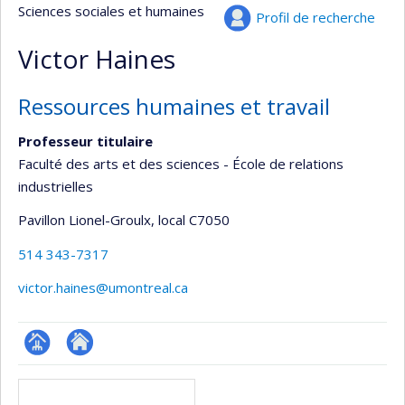
Sciences sociales et humaines
Profil de recherche
Victor Haines
Ressources humaines et travail
Professeur titulaire
Faculté des arts et des sciences - École de relations
industrielles
Pavillon Lionel-Groulx
, local C7050
514 343-7317
victor.haines@umontreal.ca
Page
Autre
Médias
professionnelle
site