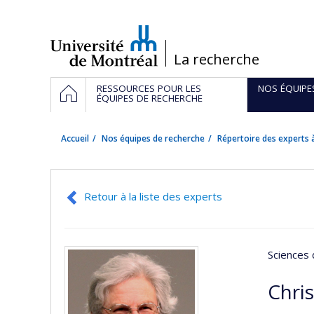
Passer
au
contenu
/
La recherche
Navigation
ACCUEIL
RESSOURCES POUR LES
NOS ÉQUIPE
principale
ÉQUIPES DE RECHERCHE
Accueil
Nos équipes de recherche
Répertoire des experts à
Retour à la liste des experts
Sciences 
Chri