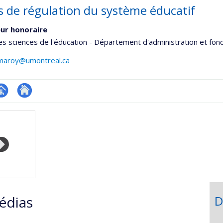
 de régulation du système éducatif
ur honoraire
es sciences de l'éducation - Département d'administration et fo
n.maroy@umontreal.ca
hGate
age
Site
rofessionnelle
web
faculté,département,école)
de
l’unité
de
recherche
édias
D