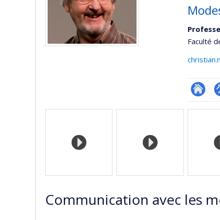
Modes
Professe
Faculté d
christia
Researc
P
Médias
p
(
Communication avec les m