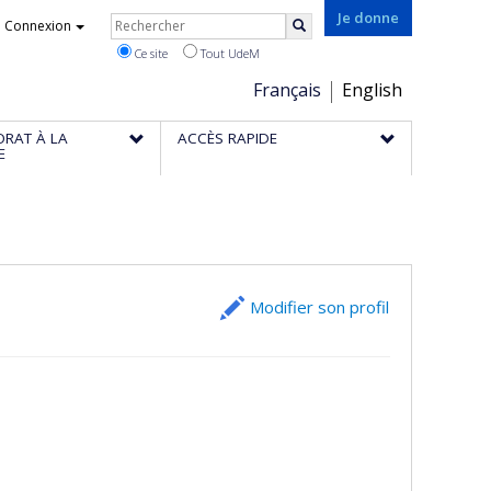
Rechercher
Je donne
Connexion
Rechercher
Ce site
Tout UdeM
Choix
Français
English
de
ORAT À LA
ACCÈS RAPIDE
la
E
langue
Modifier son profil