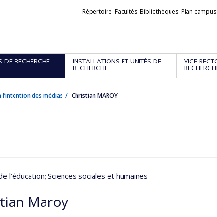
Liens
Répertoire
Facultés
Bibliothèques
Plan campus
externes
S DE RECHERCHE
INSTALLATIONS ET UNITÉS DE
VICE-RECT
RECHERCHE
RECHERCH
 l’intention des médias
Christian MAROY
de l’éducation
; Sciences sociales et humaines
stian Maroy