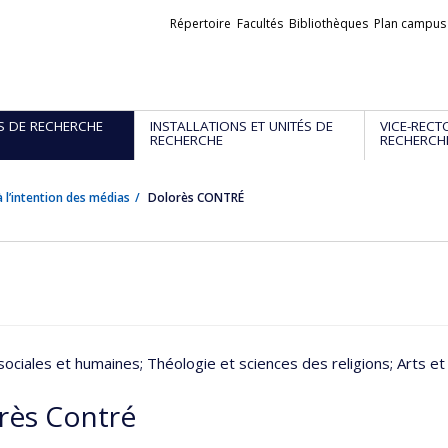
Liens
Répertoire
Facultés
Bibliothèques
Plan campus
externes
S DE RECHERCHE
INSTALLATIONS ET UNITÉS DE
VICE-RECT
RECHERCHE
RECHERCH
 l’intention des médias
Dolorès CONTRÉ
sociales et humaines
; Théologie et sciences des religions
; Arts e
rès Contré