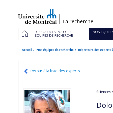
Passer
au
contenu
/
La recherche
Navigation
ACCUEIL
RESSOURCES POUR LES
NOS ÉQUIPE
principale
ÉQUIPES DE RECHERCHE
Accueil
Nos équipes de recherche
Répertoire des experts à
Retour à la liste des experts
Sciences 
Dolo