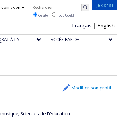
Rechercher
Je donne
Connexion
Rechercher
Ce site
Tout UdeM
Choix
Français
English
de
ORAT À LA
ACCÈS RAPIDE
la
E
langue
Modifier son profil
t musique
; Sciences de l’éducation