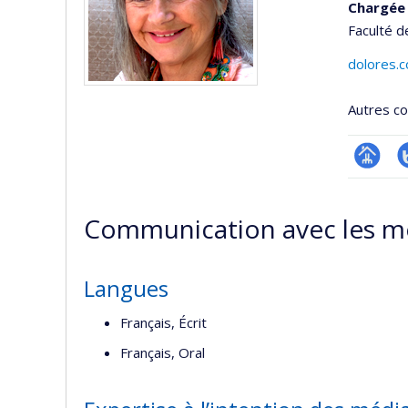
Chargée 
Faculté d
dolores.
Autres co
Page
B
professi
Communication avec les m
(faculté
Langues
Français, Écrit
Français, Oral