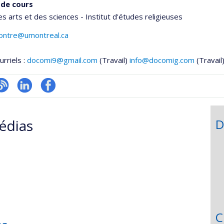
de cours
es arts et des sciences - Institut d'études religieuses
contre@umontreal.ca
urriels :
docomi9@gmail.com
(Travail)
info@docomig.com
(Travail
logue
LinkedIn
Profil
onnelle
Facebook
édias
D
,département,école)
C