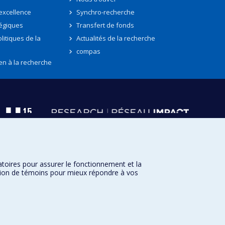
'excellence
Synchro-recherche
tégiques
Transfert de fonds
litiques de la
Actualités de la recherche
compas
en à la recherche
atoires pour assurer le fonctionnement et la
sation de témoins pour mieux répondre à vos