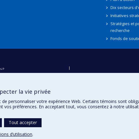
Dix secteurs d
Initiatives stra
Stratégies et po
recherche
Fonds de souti
oi?
ver
e
ecter la vie privée
té
t de personnaliser votre expérience Web. Certains témoins sont oblig
ent vos préférences. En acceptant tout, vous consentez à notre utili
Tout accepter
ions d’utilisation
.
témoins