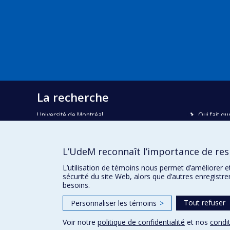
La recherche
Université de Montréal
Qui fait qu
C.P. 6128, succursale Centre-ville
Nous trou
Montréal, Québec, Canada
H3C 3J7
Plan du sit
L’UdeM reconnaît l’importance de resp
Accessibili
Courriel:
recherche@umontreal.ca
L’utilisation de témoins nous permet d’améliorer e
sécurité du site Web, alors que d’autres enregistr
besoins.
Tout refuser
Personnaliser les témoins
>
Voir notre
politique de confidentialité
et nos
condit
Confidentialité
Conditions d’utilisation
Paramètres des 