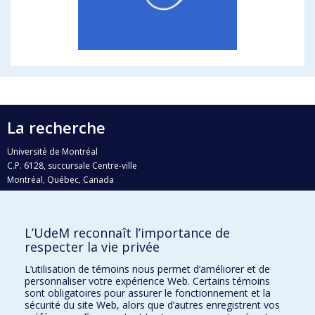
La recherche
Université de Montréal
C.P. 6128, succursale Centre-ville
Montréal, Québec, Canada
H3C 3J7
Courriel:
recherche@umontreal.ca
L’UdeM reconnaît l’importance de
Qui fait quoi?
respecter la vie privée
Nous trouver
L’utilisation de témoins nous permet d’améliorer et de
personnaliser votre expérience Web. Certains témoins
Plan du site
sont obligatoires pour assurer le fonctionnement et la
sécurité du site Web, alors que d’autres enregistrent vos
Accessibilité