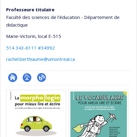
Professeure titulaire
Faculté des sciences de l'éducation - Département de
didactique
Marie-Victorin
, local E-515
514 343-6111 #34992
rachel.berthiaume@umontreal.ca
ResearchGate
Page
Blogue
Médias
professionnelle
(faculté,département,école)