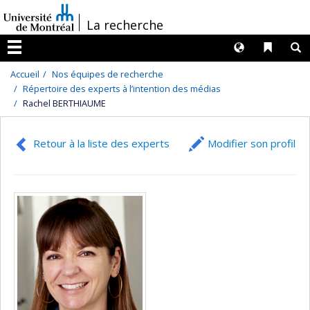
Passer
/
La recherche
au
contenu
Langues
Liens 
R
Menu
Accueil
Nos équipes de recherche
Répertoire des experts à l’intention des médias
Rachel BERTHIAUME
Retour à la liste des experts
Modifier son profil