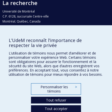
La recherche
Université de Montréal
C.P. 6128, succursale Centre-ville
Montréal, Québec, Canada
H3C 3J7
Courriel:
recherche@umontreal.ca
L’UdeM reconnaît l’importance de
Qui fait quoi?
respecter la vie privée
Nous trouver
L’utilisation de témoins nous permet d’améliorer et de
personnaliser votre expérience Web. Certains témoins
Plan du site
sont obligatoires pour assurer le fonctionnement et la
sécurité du site Web, alors que d’autres enregistrent vos
Accessibilité
préférences. En acceptant tout, vous consentez à notre
utilisation de témoins pour mieux répondre à vos besoins.
Personnaliser les
>
témoins
Tout refuser
Tout accepter