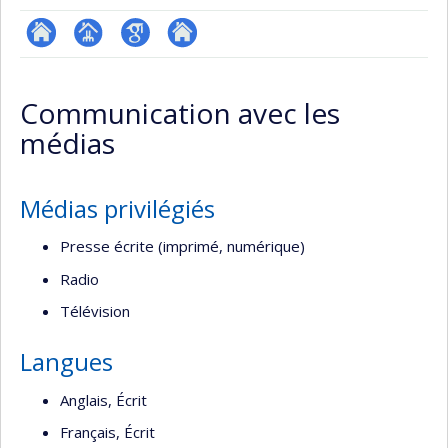
ResearchGate
Page
Google
Autre
professionnelle
Scholar
site
Communication avec les
(faculté,département,école)
web
médias
Médias privilégiés
Presse écrite (imprimé, numérique)
Radio
Télévision
Langues
Anglais, Écrit
Français, Écrit