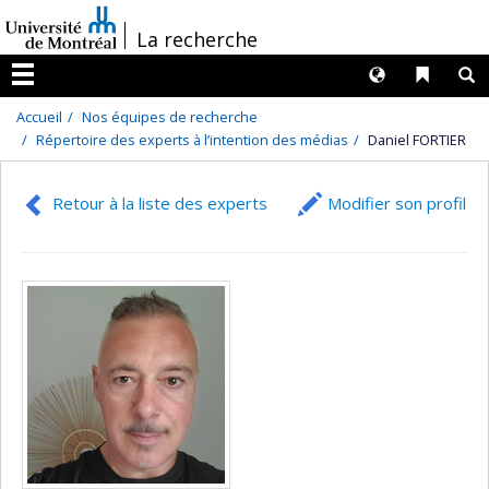
Passer
/
La recherche
au
contenu
Langues
Liens 
R
Menu
Accueil
Nos équipes de recherche
Répertoire des experts à l’intention des médias
Daniel FORTIER
Retour à la liste des experts
Modifier son profil