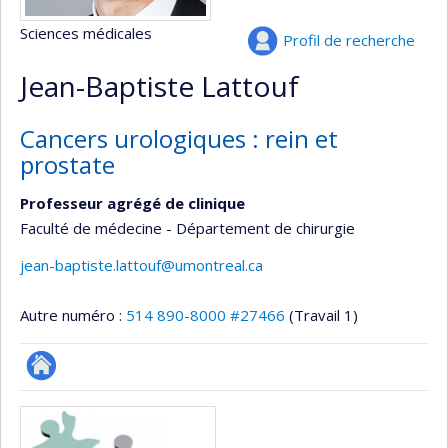
Sciences médicales
Profil de recherche
Jean-Baptiste Lattouf
Cancers urologiques : rein et
prostate
Professeur agrégé de clinique
Faculté de médecine - Département de chirurgie
jean-baptiste.lattouf@umontreal.ca
Autre numéro :
514 890-8000 #27466
(Travail 1)
Autre
Médias
site
web