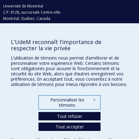
Université de Montréal
C.P. 6128, succursale Centre-ville
Montréal, Québec, Canada
H3C 3J7
Courriel:
recherche@umontreal.ca
L’UdeM reconnaît l’importance de
Qui fait quoi?
respecter la vie privée
Nous trouver
L’utilisation de témoins nous permet d’améliorer et de
personnaliser votre expérience Web. Certains témoins
Plan du site
sont obligatoires pour assurer le fonctionnement et la
sécurité du site Web, alors que d’autres enregistrent vos
Accessibilité
préférences. En acceptant tout, vous consentez à notre
utilisation de témoins pour mieux répondre à vos besoins.
Personnaliser les
>
témoins
Tout refuser
Tout accepter
Confidentialité