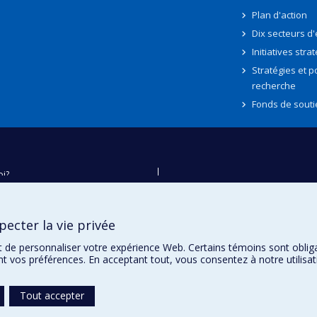
Plan d'action
Dix secteurs d
Initiatives stra
Stratégies et po
recherche
Fonds de souti
oi?
ver
e
ecter la vie privée
té
t de personnaliser votre expérience Web. Certains témoins sont oblig
ent vos préférences. En acceptant tout, vous consentez à notre utili
Tout accepter