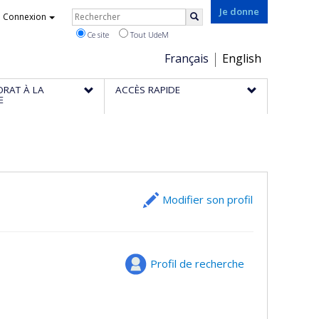
Rechercher
Je donne
Connexion
Rechercher
Ce site
Tout UdeM
Choix
Français
English
de
ORAT À LA
ACCÈS RAPIDE
la
E
langue
Modifier son profil
Profil de recherche