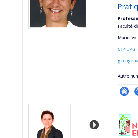
Pratiq
Professe
Faculté d
Marie-Vic
514 343
g.mageau
Autre nu
Researc
P
Médias
p
(