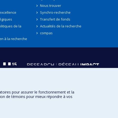
Nous trouver
'excellence
Synchro-recherche
tégiques
Transfert de fonds
litiques de la
Actualités de la recherche
compas
en à la recherche
atoires pour assurer le fonctionnement et la
sation de témoins pour mieux répondre à vos