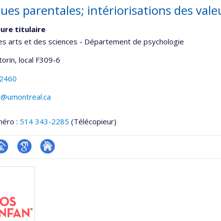
ues parentales; intériorisations des vale
ure titulaire
es arts et des sciences - Département de psychologie
torin
, local F309-6
-2460
@umontreal.ca
méro :
514 343-2285
(Télécopieur)
hGate
age
Google
Autre
rofessionnelle
Scholar
site
faculté,département,école)
web