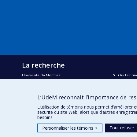
La recherche
Université de Montréal
Qui fait qu
C.P. 6128, succursale Centre-ville
Nous trou
Montréal, Québec, Canada
H3C 3J7
Plan du sit
L’UdeM reconnaît l’importance de resp
Accessibili
Courriel:
recherche@umontreal.ca
L’utilisation de témoins nous permet d’améliorer e
sécurité du site Web, alors que d’autres enregistr
besoins.
Tout refuser
Personnaliser les témoins
>