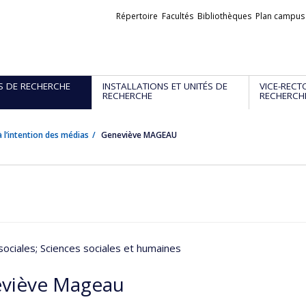
Liens
Répertoire
Facultés
Bibliothèques
Plan campus
externes
S DE RECHERCHE
INSTALLATIONS ET UNITÉS DE
VICE-RECT
RECHERCHE
RECHERCH
 l’intention des médias
Geneviève MAGEAU
sociales
; Sciences sociales et humaines
viève Mageau