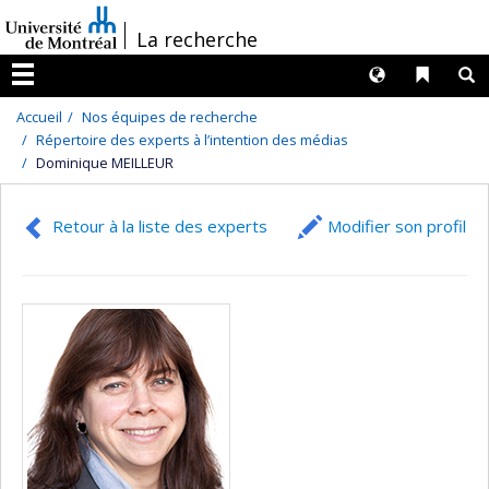
Passer
/
La recherche
au
contenu
Langues
Liens 
R
Menu
Accueil
Nos équipes de recherche
Répertoire des experts à l’intention des médias
Dominique MEILLEUR
Retour à la liste des experts
Modifier son profil