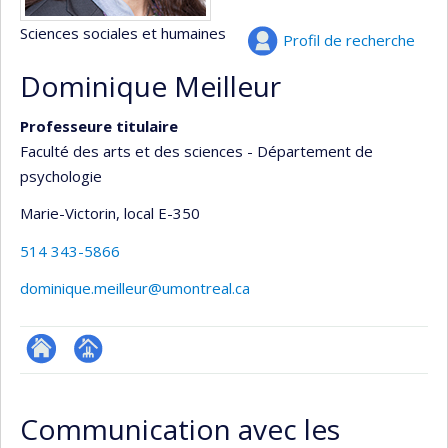
Sciences sociales et humaines
Profil de recherche
Dominique Meilleur
Professeure titulaire
Faculté des arts et des sciences - Département de
psychologie
Marie-Victorin
, local E-350
514 343-5866
dominique.meilleur@umontreal.ca
ResearchGate
Page
professionnelle
Communication avec les
(faculté,département,école)