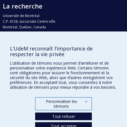
La recherche
Université de Montréal
C.P. 6128, succursale Centre-ville
Montréal, Québec, Canada
H3C 3J7
Courriel:
recherche@umontreal.ca
L’UdeM reconnaît l’importance de
Qui fait quoi?
respecter la vie privée
Nous trouver
L’utilisation de témoins nous permet d’améliorer et de
personnaliser votre expérience Web. Certains témoins
Plan du site
sont obligatoires pour assurer le fonctionnement et la
sécurité du site Web, alors que d’autres enregistrent vos
Accessibilité
préférences. En acceptant tout, vous consentez à notre
utilisation de témoins pour mieux répondre à vos besoins.
Personnaliser les
>
témoins
Tout refuser
Tout accepter