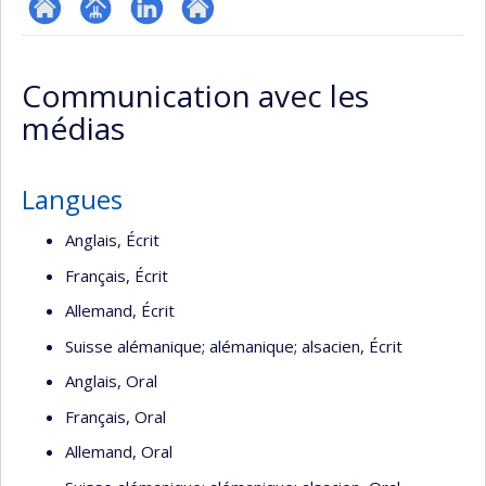
ResearchGate
Page
LinkedIn
Autre
professionnelle
site
Communication avec les
(faculté,département,école)
web
médias
Langues
Anglais, Écrit
Français, Écrit
Allemand, Écrit
Suisse alémanique; alémanique; alsacien, Écrit
Anglais, Oral
Français, Oral
Allemand, Oral