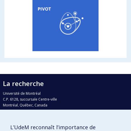
La recherche
Université de Montréal
C.P. 6128, succursale Centre-ville
Montréal, Québec, Canada
H3C 3J7
Courriel:
recherche@umontreal.ca
L’UdeM reconnaît l’importance de