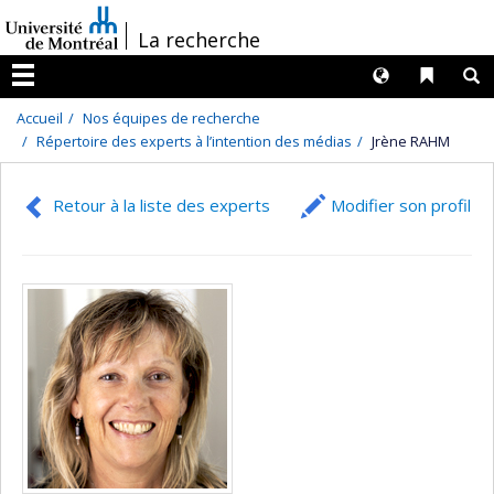
Passer
/
La recherche
au
contenu
Langues
Liens 
R
Menu
Accueil
Nos équipes de recherche
Répertoire des experts à l’intention des médias
Jrène RAHM
Retour à la liste des experts
Modifier son profil