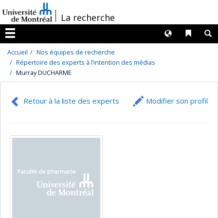
Passer
/
La recherche
au
contenu
Langues
Liens 
R
Menu
Accueil
Nos équipes de recherche
Répertoire des experts à l’intention des médias
Murray DUCHARME
Retour à la liste des experts
Modifier son profil