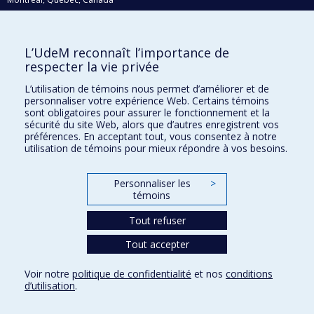
H3C 3J7
Courriel:
recherche@umontreal.ca
L’UdeM reconnaît l’importance de
Qui fait quoi?
respecter la vie privée
Nous trouver
L’utilisation de témoins nous permet d’améliorer et de
personnaliser votre expérience Web. Certains témoins
Plan du site
sont obligatoires pour assurer le fonctionnement et la
sécurité du site Web, alors que d’autres enregistrent vos
Accessibilité
préférences. En acceptant tout, vous consentez à notre
utilisation de témoins pour mieux répondre à vos besoins.
Personnaliser les
>
témoins
Tout refuser
Tout accepter
Confidentialité
Voir notre
politique de confidentialité
et nos
conditions
Conditions d’utilisation
d’utilisation
.
Paramètres des témoins
Université de