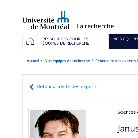
Passer
au
contenu
/
La recherche
Navigation
ACCUEIL
RESSOURCES POUR LES
NOS ÉQUIPE
principale
ÉQUIPES DE RECHERCHE
Accueil
Nos équipes de recherche
Répertoire des experts à
Retour à la liste des experts
Sciences 
Janu