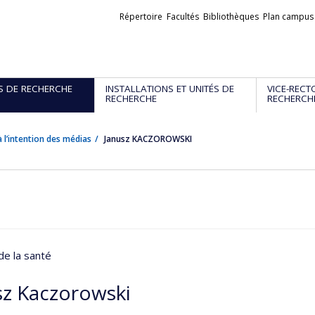
Liens
Répertoire
Facultés
Bibliothèques
Plan campus
externes
S DE RECHERCHE
INSTALLATIONS ET UNITÉS DE
VICE-RECT
RECHERCHE
RECHERCH
 l’intention des médias
Janusz KACZOROWSKI
de la santé
sz Kaczorowski