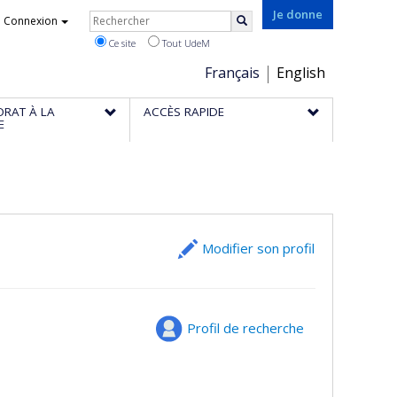
Rechercher
Je donne
Connexion
Rechercher
Ce site
Tout UdeM
Choix
Français
English
de
ORAT À LA
ACCÈS RAPIDE
la
E
langue
Modifier son profil
Profil de recherche