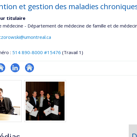
ntion et gestion des maladies chronique
ur titulaire
de médecine - Département de médecine de famille et de médeci
aczorowski@umontreal.ca
méro :
514 890-8000 #15476
(Travail 1)
te
LinkedIn
Autre
eb
site
e
web
unité
e
he
echerche
édias
D