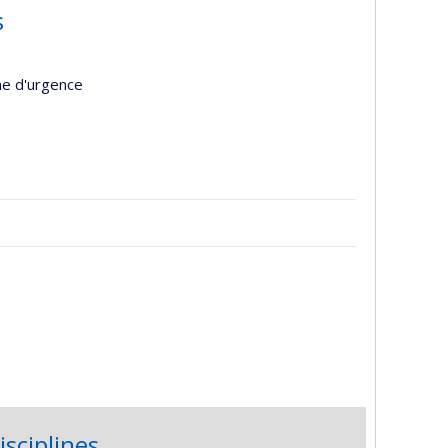
s
ne d'urgence
isciplines