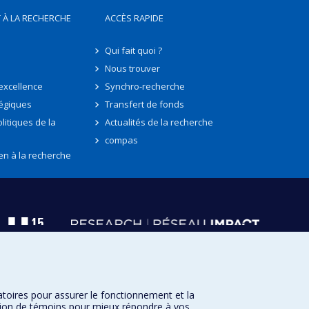
 À LA RECHERCHE
ACCÈS RAPIDE
Qui fait quoi ?
Nous trouver
'excellence
Synchro-recherche
tégiques
Transfert de fonds
litiques de la
Actualités de la recherche
compas
en à la recherche
atoires pour assurer le fonctionnement et la
sation de témoins pour mieux répondre à vos