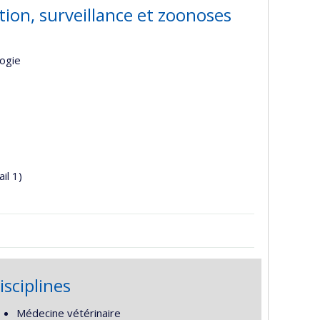
ion, surveillance et zoonoses
logie
il 1)
isciplines
Médecine vétérinaire