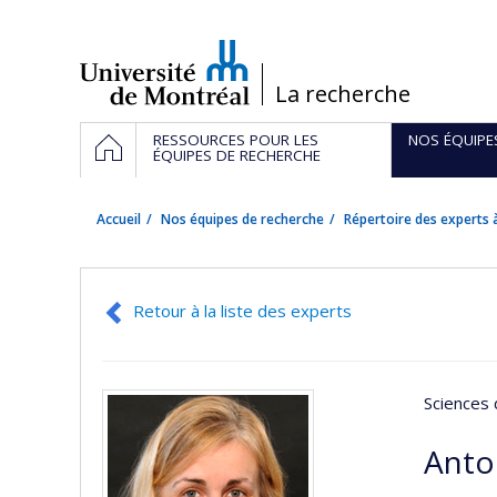
Passer
au
contenu
/
La recherche
Navigation
ACCUEIL
RESSOURCES POUR LES
NOS ÉQUIPE
principale
ÉQUIPES DE RECHERCHE
Accueil
Nos équipes de recherche
Répertoire des experts à
Retour à la liste des experts
Sciences 
Anto