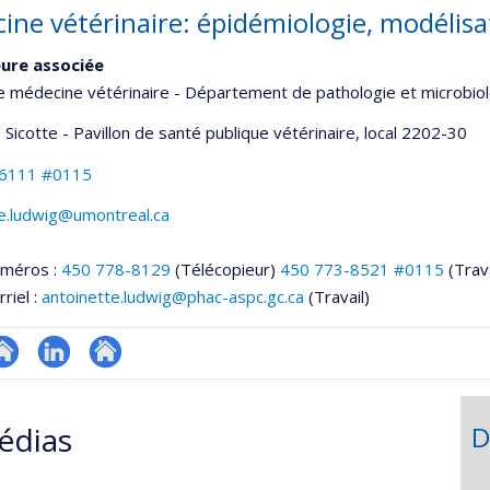
ine vétérinaire: épidémiologie, modélisat
ure associée
e médecine vétérinaire - Département de pathologie et microbio
 Sicotte - Pavillon de santé publique vétérinaire
, local 2202-30
-6111 #0115
te.ludwig@umontreal.ca
uméros :
450 778-8129
(Télécopieur)
450 773-8521 #0115
(Trava
riel :
antoinette.ludwig@phac-aspc.gc.ca
(Travail)
te
LinkedIn
Autre
onnelle
eb
site
édias
D
,département,école)
e
web
unité