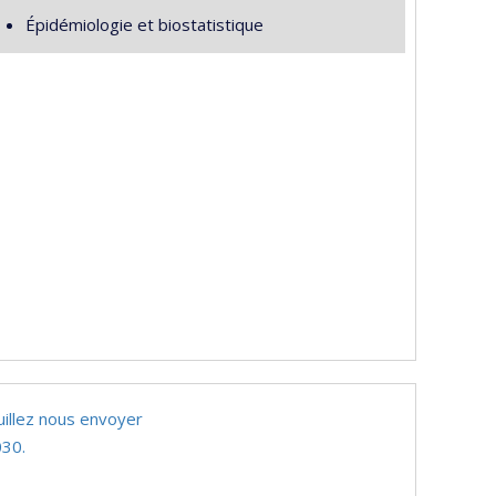
Épidémiologie et biostatistique
uillez nous envoyer
30.