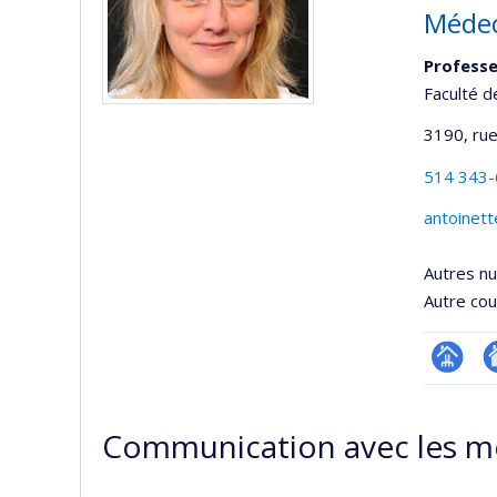
Médec
Professe
Faculté d
3190, rue
514 343
antoinet
Autres n
Autre cour
Page
Si
professi
w
Communication avec les m
(faculté
d
l’