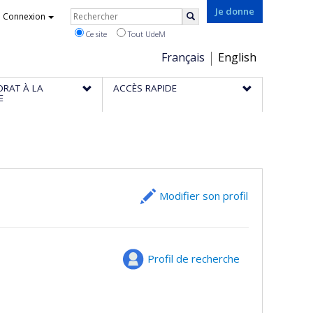
Rechercher
Je donne
Connexion
Rechercher
Ce site
Tout UdeM
Choix
Français
English
de
ORAT À LA
ACCÈS RAPIDE
la
E
langue
Modifier son profil
Profil de recherche