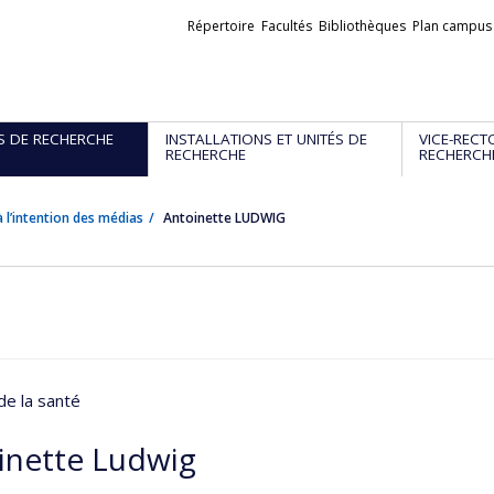
Liens
Répertoire
Facultés
Bibliothèques
Plan campus
externes
S DE RECHERCHE
INSTALLATIONS ET UNITÉS DE
VICE-RECT
RECHERCHE
RECHERCH
 l’intention des médias
Antoinette LUDWIG
de la santé
inette Ludwig