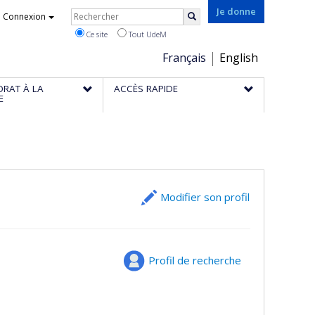
Rechercher
Je donne
Connexion
Rechercher
Ce site
Tout UdeM
Choix
Français
English
de
ORAT À LA
ACCÈS RAPIDE
la
E
langue
Modifier son profil
Profil de recherche