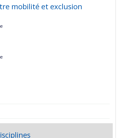
tre mobilité et exclusion
ge
ge
isciplines