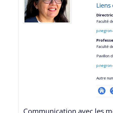
Liens 
Directri
Faculté d
p.negron
Profess
Faculté d
Pavillon 
p.negron
Autre nu
Researc
P
p
Communication avec les m
(