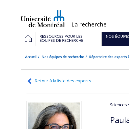
Passer
au
contenu
/
La recherche
Navigation
ACCUEIL
RESSOURCES POUR LES
NOS ÉQUIPE
principale
ÉQUIPES DE RECHERCHE
Accueil
Nos équipes de recherche
Répertoire des experts à
Retour à la liste des experts
Sciences 
Paul