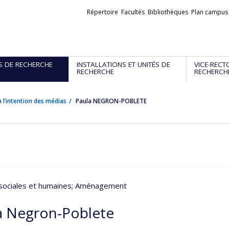
Liens
Répertoire
Facultés
Bibliothèques
Plan campus
externes
S DE RECHERCHE
INSTALLATIONS ET UNITÉS DE
VICE-RECT
RECHERCHE
RECHERCH
 l’intention des médias
Paula NEGRON-POBLETE
sociales et humaines
; Aménagement
a Negron-Poblete