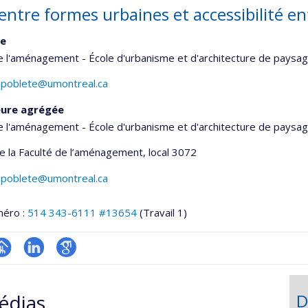
entre formes urbaines et accessibilité en
ce
e l'aménagement - École d'urbanisme et d'architecture de paysa
-poblete@umontreal.ca
eure agrégée
e l'aménagement - École d'urbanisme et d'architecture de paysa
de la Faculté de l’aménagement
, local 3072
-poblete@umontreal.ca
méro :
514 343-6111 #13654
(Travail 1)
hGate
age
LinkedIn
Google
rofessionnelle
Scholar
édias
D
faculté,département,école)