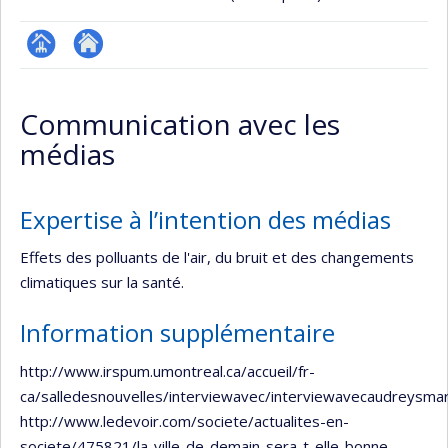
Page
Autre
professionnelle
site
Communication avec les
(faculté,département,école)
web
médias
Expertise à l’intention des médias
Effets des polluants de l'air, du bruit et des changements
climatiques sur la santé.
Information supplémentaire
http://www.irspum.umontreal.ca/accueil/fr-
ca/salledesnouvelles/interviewavec/interviewavecaudreysmar
http://www.ledevoir.com/societe/actualites-en-
societe/475821/la-ville-de-demain-sera-t-elle-bonne-