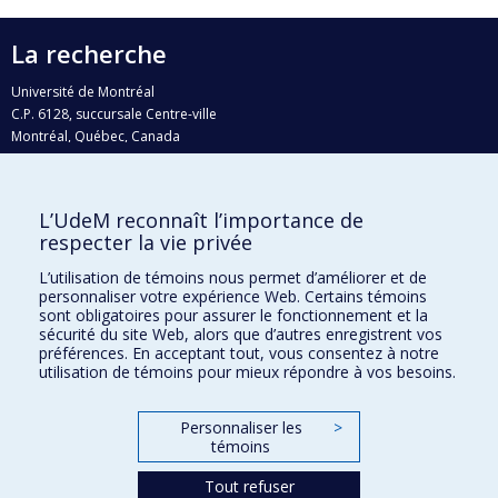
La recherche
Université de Montréal
C.P. 6128, succursale Centre-ville
Montréal, Québec, Canada
H3C 3J7
Courriel:
recherche@umontreal.ca
L’UdeM reconnaît l’importance de
Qui fait quoi?
respecter la vie privée
Nous trouver
L’utilisation de témoins nous permet d’améliorer et de
personnaliser votre expérience Web. Certains témoins
Plan du site
sont obligatoires pour assurer le fonctionnement et la
sécurité du site Web, alors que d’autres enregistrent vos
Accessibilité
préférences. En acceptant tout, vous consentez à notre
utilisation de témoins pour mieux répondre à vos besoins.
Personnaliser les
>
témoins
Tout refuser