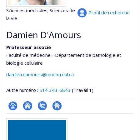
Sciences médicales
; Sciences de
Profil de recherche
la vie
Damien D'Amours
Professeur associé
Faculté de médecine - Département de pathologie et
biologie cellulaire
damien.damours@umontreal.ca
Autre numéro :
514 343-6843
(Travail 1)
Page
Site
PubMed
Autre
Médias
professionnelle
web
site
(faculté,département,école)
de
web
l’unité