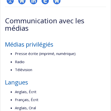
Page
Site
LinkedIn
Compte
Autre
professionnelle
web
Twitter
site
Communication avec les
(faculté,département,école)
de
web
médias
l’unité
de
recherche
Médias privilégiés
Presse écrite (imprimé, numérique)
Radio
Télévision
Langues
Anglais, Écrit
Français, Écrit
Anglais, Oral