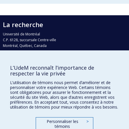
La recherche
Université de Montréal
C.P. 6128, succursale Centre-ville
Montréal, Québec, Canada
H3C 3J7
Courriel:
recherche@umontreal.ca
L’UdeM reconnaît l’importance de
Qui fait quoi?
respecter la vie privée
Nous trouver
L’utilisation de témoins nous permet d’améliorer et de
personnaliser votre expérience Web. Certains témoins
Plan du site
sont obligatoires pour assurer le fonctionnement et la
sécurité du site Web, alors que d’autres enregistrent vos
Accessibilité
préférences. En acceptant tout, vous consentez à notre
utilisation de témoins pour mieux répondre à vos besoins.
Personnaliser les
>
témoins