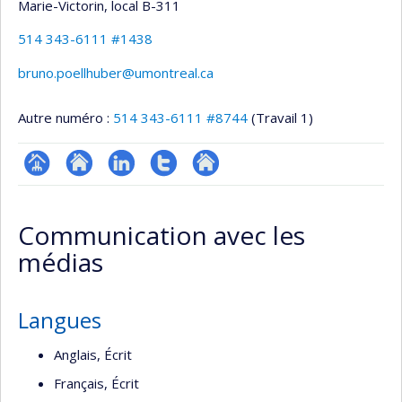
Marie-Victorin
, local B-311
514 343-6111 #1438
bruno.poellhuber@umontreal.ca
Autre numéro :
514 343-6111 #8744
(Travail 1)
Page
Site
LinkedIn
Compte
Autre
professionnelle
web
Twitter
site
Communication avec les
(faculté,département,école)
de
web
médias
l’unité
de
recherche
Langues
Anglais, Écrit
Français, Écrit