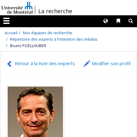
Passer
/
La recherche
au
contenu
Langues
Liens 
R
Menu
Accueil
Nos équipes de recherche
Répertoire des experts à l’intention des médias
Bruno POELLHUBER
Retour à la liste des experts
Modifier son profil