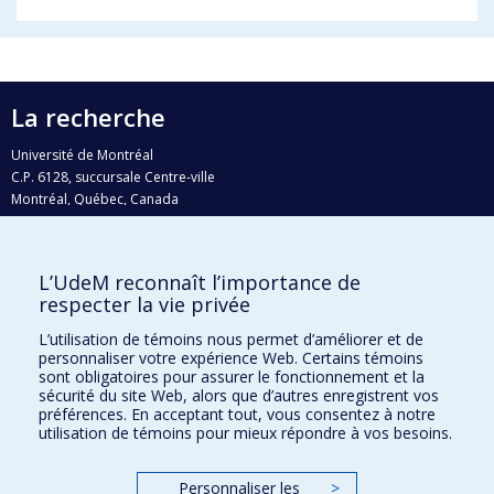
La recherche
Université de Montréal
C.P. 6128, succursale Centre-ville
Montréal, Québec, Canada
H3C 3J7
Courriel:
recherche@umontreal.ca
L’UdeM reconnaît l’importance de
Qui fait quoi?
respecter la vie privée
Nous trouver
L’utilisation de témoins nous permet d’améliorer et de
personnaliser votre expérience Web. Certains témoins
Plan du site
sont obligatoires pour assurer le fonctionnement et la
sécurité du site Web, alors que d’autres enregistrent vos
Accessibilité
préférences. En acceptant tout, vous consentez à notre
utilisation de témoins pour mieux répondre à vos besoins.
Personnaliser les
>