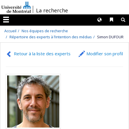
Passer
/
La recherche
au
contenu
Langues
Liens 
R
Menu
Accueil
Nos équipes de recherche
Répertoire des experts à l’intention des médias
Simon DUFOUR
Retour à la liste des experts
Modifier son profil