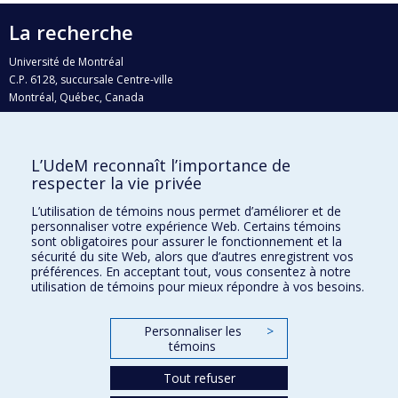
La recherche
Université de Montréal
C.P. 6128, succursale Centre-ville
Montréal, Québec, Canada
H3C 3J7
Courriel:
recherche@umontreal.ca
L’UdeM reconnaît l’importance de
Qui fait quoi?
respecter la vie privée
Nous trouver
L’utilisation de témoins nous permet d’améliorer et de
personnaliser votre expérience Web. Certains témoins
Plan du site
sont obligatoires pour assurer le fonctionnement et la
sécurité du site Web, alors que d’autres enregistrent vos
Accessibilité
préférences. En acceptant tout, vous consentez à notre
utilisation de témoins pour mieux répondre à vos besoins.
Personnaliser les
>
témoins
Tout refuser