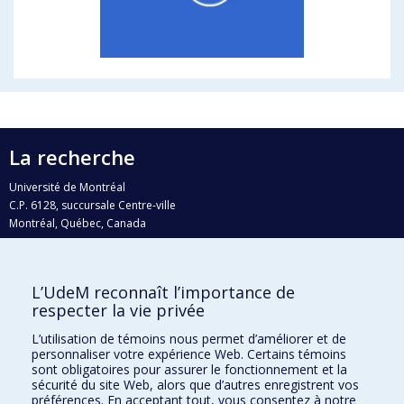
La recherche
Université de Montréal
C.P. 6128, succursale Centre-ville
Montréal, Québec, Canada
H3C 3J7
Courriel:
recherche@umontreal.ca
L’UdeM reconnaît l’importance de
Qui fait quoi?
respecter la vie privée
Nous trouver
L’utilisation de témoins nous permet d’améliorer et de
personnaliser votre expérience Web. Certains témoins
Plan du site
sont obligatoires pour assurer le fonctionnement et la
sécurité du site Web, alors que d’autres enregistrent vos
Accessibilité
préférences. En acceptant tout, vous consentez à notre