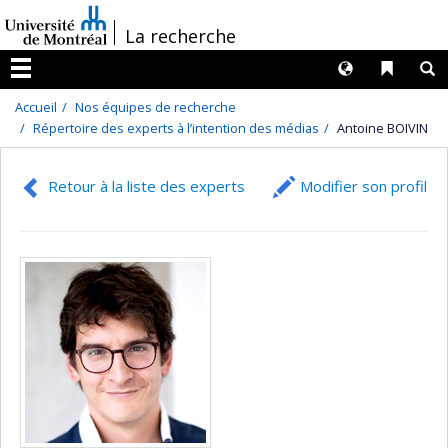
Passer
/
La recherche
au
contenu
Langues
Liens 
R
Menu
Accueil
Nos équipes de recherche
Répertoire des experts à l’intention des médias
Antoine BOIVIN
Retour à la liste des experts
Modifier son profil