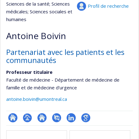
Sciences de la santé
; Sciences
Profil de recherche
médicales
; Sciences sociales et
humaines
Antoine Boivin
Partenariat avec les patients et les
communautés
Professeur titulaire
Faculté de médecine - Département de médecine de
famille et de médecine d'urgence
antoine.boivin@umontreal.ca
ResearchGate
Page
Site
PubMed
LinkedIn
Google
Médias
professionnelle
web
Scholar