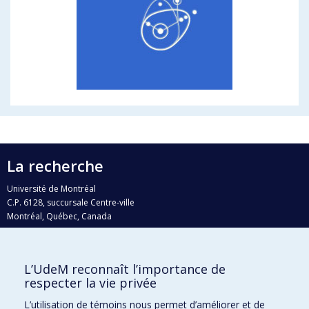
La recherche
Université de Montréal
C.P. 6128, succursale Centre-ville
Montréal, Québec, Canada
H3C 3J7
Courriel:
recherche@umontreal.ca
L’UdeM reconnaît l’importance de
Qui fait quoi?
respecter la vie privée
Nous trouver
L’utilisation de témoins nous permet d’améliorer et de