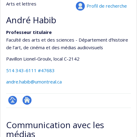
Arts et lettres
Profil de recherche
André Habib
Professeur titulaire
Faculté des arts et des sciences - Département d’histoire
de l’art, de cinéma et des médias audiovisuels
Pavillon Lionel-Groulx
, local C-2142
514 343-6111 #47683
andre.habib@umontreal.ca
Page
Autre
professionnelle
site
Communication avec les
(faculté,département,école)
web
médias