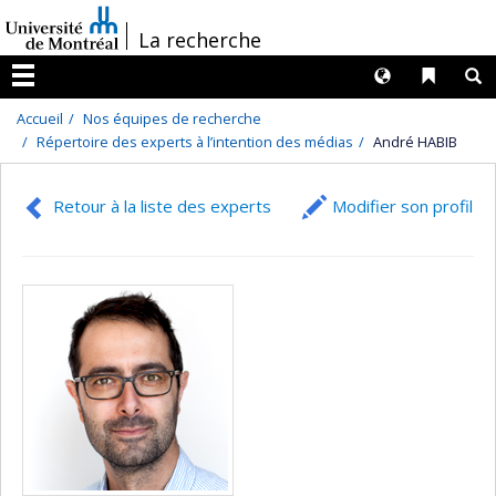
Passer
/
La recherche
au
contenu
Langues
Liens 
R
Menu
Accueil
Nos équipes de recherche
Répertoire des experts à l’intention des médias
André HABIB
Retour à la liste des experts
Modifier son profil