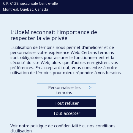
C.P. 6128, succursale Centre-ville
Montréal, Québec, Canada
H3C 3J7
Courriel:
recherche@umontreal.ca
L’UdeM reconnaît l’importance de
Qui fait quoi?
respecter la vie privée
Nous trouver
L’utilisation de témoins nous permet d’améliorer et de
personnaliser votre expérience Web. Certains témoins
Plan du site
sont obligatoires pour assurer le fonctionnement et la
sécurité du site Web, alors que d’autres enregistrent vos
Accessibilité
préférences. En acceptant tout, vous consentez à notre
utilisation de témoins pour mieux répondre à vos besoins.
Personnaliser les
>
témoins
Tout refuser
Tout accepter
Confidentialité
Voir notre
politique de confidentialité
et nos
conditions
Conditions d’utilisation
d’utilisation
.