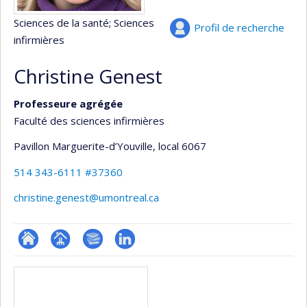
Sciences de la santé
; Sciences
Profil de recherche
infirmières
Christine Genest
Professeure agrégée
Faculté des sciences infirmières
Pavillon Marguerite-d’Youville
, local 6067
514 343-6111 #37360
christine.genest@umontreal.ca
ResearchGate
Page
Bibliographie
LinkedIn
Médias
professionnelle
(faculté,département,école)