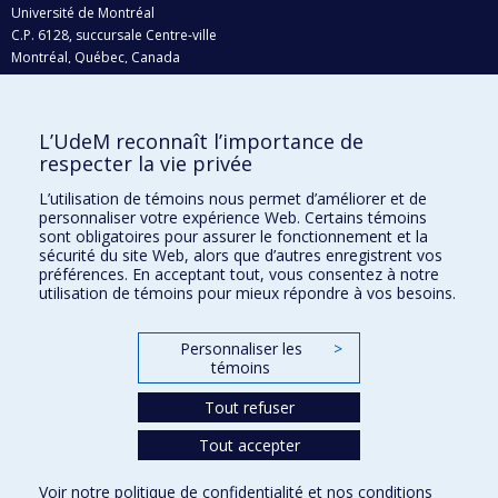
Université de Montréal
C.P. 6128, succursale Centre-ville
Montréal, Québec, Canada
H3C 3J7
Courriel:
recherche@umontreal.ca
L’UdeM reconnaît l’importance de
respecter la vie privée
Qui fait quoi?
Nous trouver
L’utilisation de témoins nous permet d’améliorer et de
personnaliser votre expérience Web. Certains témoins
Plan du site
sont obligatoires pour assurer le fonctionnement et la
sécurité du site Web, alors que d’autres enregistrent vos
Accessibilité
préférences. En acceptant tout, vous consentez à notre
utilisation de témoins pour mieux répondre à vos besoins.
Personnaliser les
>
témoins
Tout refuser
Tout accepter
Confidentialité
Voir notre
politique de confidentialité
et nos
conditions