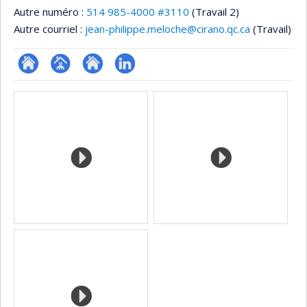
Autre numéro :
514 985-4000 #3110
(Travail 2)
Autre courriel :
jean-philippe.meloche@cirano.qc.ca
(Travail)
ResearchGate
Page
Site
LinkedIn
Médias
professionnelle
web
(faculté,département,école)
de
l’unité
de
recherche