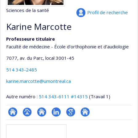
Sciences de la santé
Profil de recherche
Karine Marcotte
Professeure titulaire
Faculté de médecine - École d'orthophonie et d'audiologie
7077, av. du Parc
, local 3001-45
514 343-2485
karine.marcotte@umontreal.ca
Autre numéro :
514 343-6111 #14315
(Travail 1)
ResearchGate
Page
Site
LinkedIn
Google
Autre
Médias
professionnelle
web
Scholar
site
(faculté,département,école)
de
web