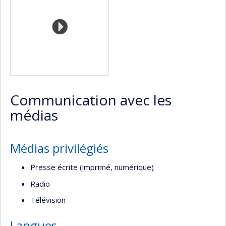
l’unité
de
recherche
Communication avec les
médias
Médias privilégiés
Presse écrite (imprimé, numérique)
Radio
Télévision
Langues