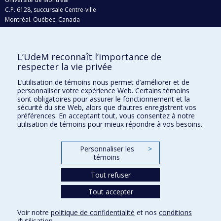
C.P. 6128, succursale Centre-ville
Montréal, Québec, Canada
H3C 3J7
Courriel:
recherche@umontreal.ca
L’UdeM reconnaît l’importance de
respecter la vie privée
Qui fait quoi?
Nous trouver
L’utilisation de témoins nous permet d’améliorer et de
personnaliser votre expérience Web. Certains témoins
Plan du site
sont obligatoires pour assurer le fonctionnement et la
sécurité du site Web, alors que d’autres enregistrent vos
Accessibilité
préférences. En acceptant tout, vous consentez à notre
utilisation de témoins pour mieux répondre à vos besoins.
Personnaliser les
>
témoins
Tout refuser
Tout accepter
Confidentialité
Voir notre
politique de confidentialité
et nos
conditions
Conditions d’utilisation
d’utilisation
.