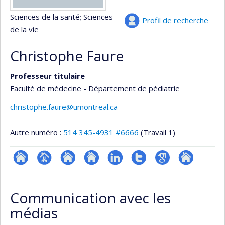
Sciences de la santé
; Sciences
Profil de recherche
de la vie
Christophe Faure
Professeur titulaire
Faculté de médecine - Département de pédiatrie
christophe.faure@umontreal.ca
Autre numéro :
514 345-4931 #6666
(Travail 1)
ResearchGate
Page
Site
Site
LinkedIn
Compte
Google
Autre
professionnelle
web
web
Twitter
Scholar
site
Communication avec les
(faculté,département,école)
de
de
web
médias
l’unité
l’unité
de
de