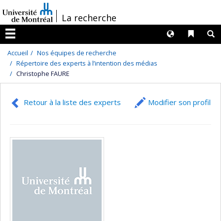
Passer
/
La recherche
au
contenu
Langues
Liens 
R
Menu
Accueil
Nos équipes de recherche
Répertoire des experts à l’intention des médias
Christophe FAURE
Retour à la liste des experts
Modifier son profil