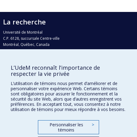
La recherche
Université de Montréal
C.P. 6128, succursale Centre-ville
Montréal, Québec, Canada
H3C 3J7
Courriel:
recherche@umontreal.ca
L’UdeM reconnaît l’importance de
Qui fait quoi?
respecter la vie privée
Nous trouver
L’utilisation de témoins nous permet d’améliorer et de
personnaliser votre expérience Web. Certains témoins
Plan du site
sont obligatoires pour assurer le fonctionnement et la
sécurité du site Web, alors que d’autres enregistrent vos
Accessibilité
préférences. En acceptant tout, vous consentez à notre
utilisation de témoins pour mieux répondre à vos besoins.
Personnaliser les
>
témoins