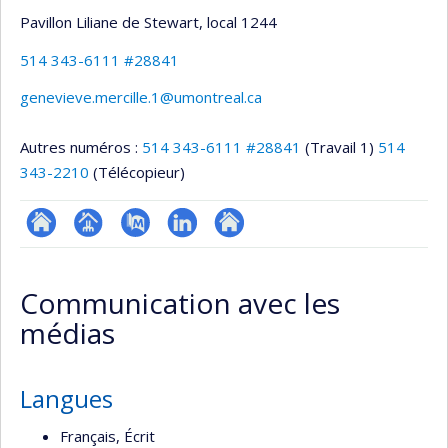
Pavillon Liliane de Stewart
, local 1244
514 343-6111 #28841
genevieve.mercille.1@umontreal.ca
Autres numéros :
514 343-6111 #28841
(Travail 1)
514
343-2210
(Télécopieur)
ResearchGate
Page
PubMed
LinkedIn
Autre
professionnelle
site
Communication avec les
(faculté,département,école)
web
médias
Langues
Français, Écrit