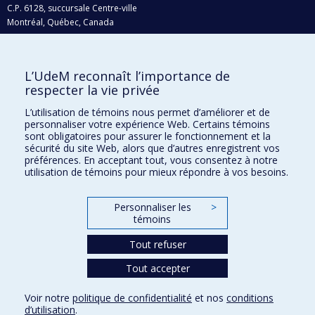
C.P. 6128, succursale Centre-ville
Montréal, Québec, Canada
H3C 3J7
Courriel:
recherche@umontreal.ca
L’UdeM reconnaît l’importance de
Qui fait quoi?
respecter la vie privée
Nous trouver
L’utilisation de témoins nous permet d’améliorer et de
personnaliser votre expérience Web. Certains témoins
Plan du site
sont obligatoires pour assurer le fonctionnement et la
sécurité du site Web, alors que d’autres enregistrent vos
Accessibilité
préférences. En acceptant tout, vous consentez à notre
utilisation de témoins pour mieux répondre à vos besoins.
Personnaliser les
>
témoins
Tout refuser
Tout accepter
Confidentialité
Voir notre
politique de confidentialité
et nos
conditions
Conditions d’utilisation
d’utilisation
.