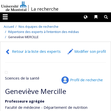
Passer
/
La recherche
au
contenu
Langues
Liens 
R
Menu
Accueil
Nos équipes de recherche
Répertoire des experts à l’intention des médias
Geneviève MERCILLE
Retour à la liste des experts
Modifier son profil
Sciences de la santé
Profil de recherche
Geneviève Mercille
Professeure agrégée
Faculté de médecine - Département de nutrition