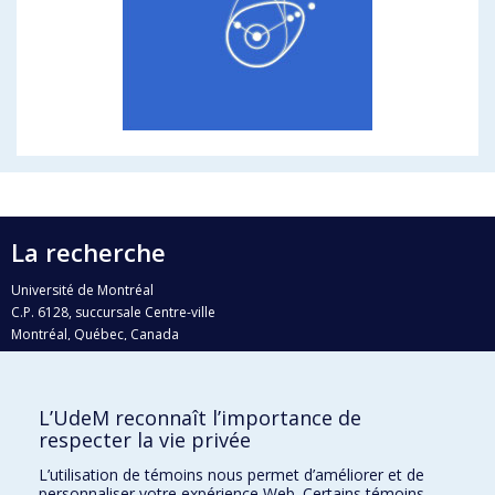
La recherche
Université de Montréal
C.P. 6128, succursale Centre-ville
Montréal, Québec, Canada
H3C 3J7
Courriel:
recherche@umontreal.ca
L’UdeM reconnaît l’importance de
Qui fait quoi?
respecter la vie privée
Nous trouver
L’utilisation de témoins nous permet d’améliorer et de
personnaliser votre expérience Web. Certains témoins