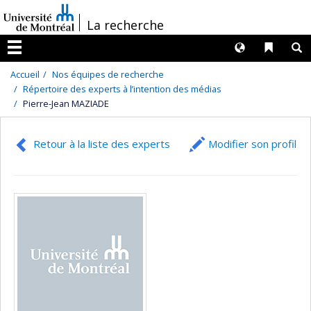
Passer
/
La recherche
au
contenu
Langues
Liens 
R
Menu
Accueil
Nos équipes de recherche
Répertoire des experts à l’intention des médias
Pierre-Jean MAZIADE
Retour à la liste des experts
Modifier son profil