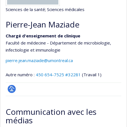
Sciences de la santé
; Sciences médicales
Pierre-Jean Maziade
Chargé d'enseignement de clinique
Faculté de médecine - Département de microbiologie,
infectiologie et immunologie
pierre.jean.maziade@umontreal.ca
Autre numéro :
450 654-7525 #32281
(Travail 1)
Page
professionnelle
Communication avec les
(faculté,département,école)
médias