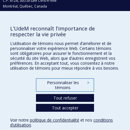
C.P. 6128, succursale Centre-ville
Montréal, Québec, Canada
H3C 3J7
Courriel:
recherche@umontreal.ca
L’UdeM reconnaît l’importance de
Qui fait quoi?
respecter la vie privée
Nous trouver
L’utilisation de témoins nous permet d’améliorer et de
personnaliser votre expérience Web. Certains témoins
Plan du site
sont obligatoires pour assurer le fonctionnement et la
sécurité du site Web, alors que d’autres enregistrent vos
Accessibilité
préférences. En acceptant tout, vous consentez à notre
utilisation de témoins pour mieux répondre à vos besoins.
Personnaliser les
>
témoins
Tout refuser
Tout accepter
Confidentialité
Voir notre
politique de confidentialité
et nos
conditions
Conditions d’utilisation
d’utilisation
.