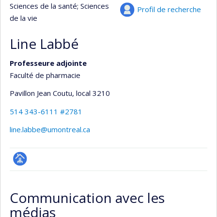
Sciences de la santé
; Sciences
Profil de recherche
de la vie
Line Labbé
Professeure adjointe
Faculté de pharmacie
Pavillon Jean Coutu
, local 3210
514 343-6111 #2781
line.labbe@umontreal.ca
Page
professionnelle
Communication avec les
(faculté,département,école)
médias