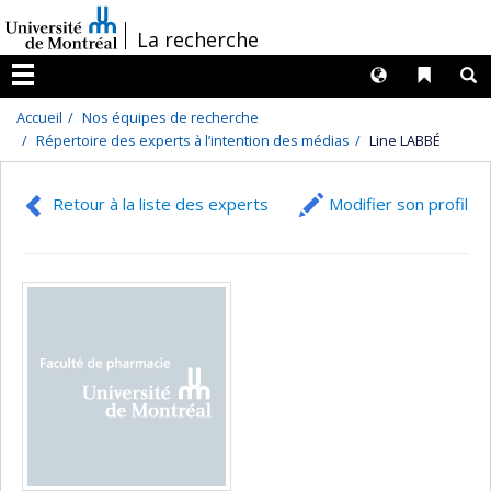
Passer
/
La recherche
au
contenu
Langues
Liens 
R
Menu
Accueil
Nos équipes de recherche
Répertoire des experts à l’intention des médias
Line LABBÉ
Retour à la liste des experts
Modifier son profil