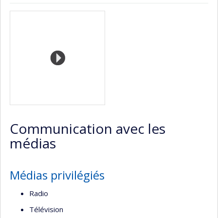
ResearchGate
Page
Médias
professionnelle
(faculté,département,école)
Communication avec les
médias
Médias privilégiés
Radio
Télévision