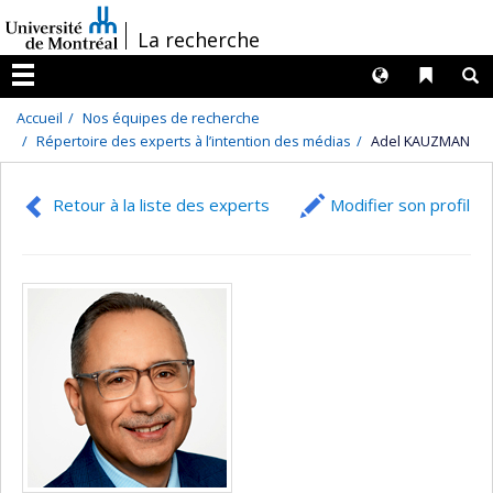
Passer
/
La recherche
au
contenu
Langues
Liens 
R
Menu
Accueil
Nos équipes de recherche
Répertoire des experts à l’intention des médias
Adel KAUZMAN
Retour à la liste des experts
Modifier son profil