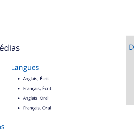
,département,école)
eb
édias
D
Langues
Anglais, Écrit
Français, Écrit
Anglais, Oral
Français, Oral
as