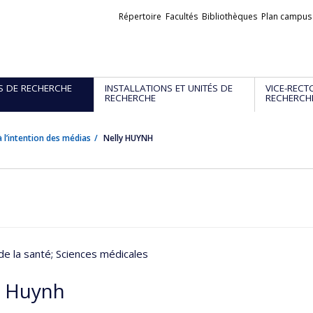
Liens
Répertoire
Facultés
Bibliothèques
Plan campus
externes
S DE RECHERCHE
INSTALLATIONS ET UNITÉS DE
VICE-RECT
RECHERCHE
RECHERCH
 l’intention des médias
Nelly HUYNH
de la santé
; Sciences médicales
y Huynh