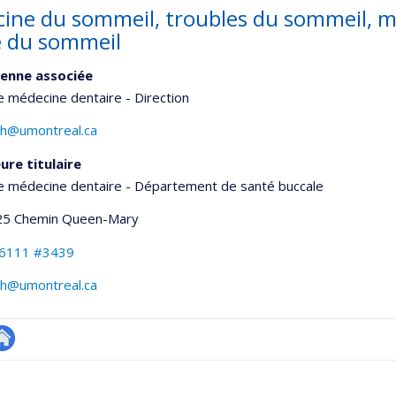
ine du sommeil, troubles du sommeil, m
 du sommeil
enne associée
e médecine dentaire - Direction
nh@umontreal.ca
ure titulaire
e médecine dentaire - Département de santé buccale
25 Chemin Queen-Mary
-6111 #3439
nh@umontreal.ca
utre
onnelle
te