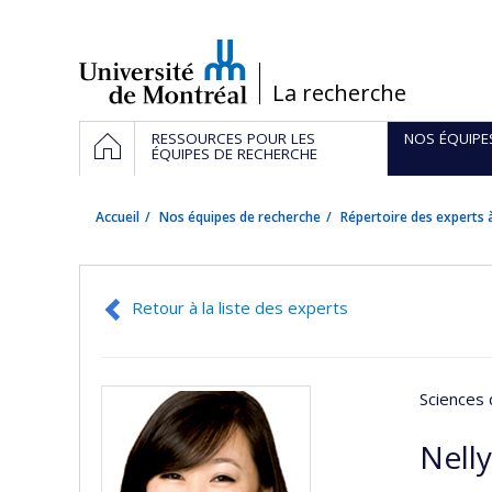
Passer
au
contenu
/
La recherche
Navigation
ACCUEIL
RESSOURCES POUR LES
NOS ÉQUIPE
principale
ÉQUIPES DE RECHERCHE
Accueil
Nos équipes de recherche
Répertoire des experts à
Retour à la liste des experts
Sciences 
Nell