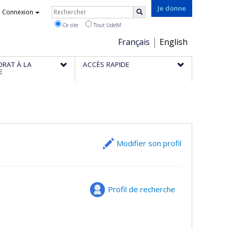
Rechercher
Je donne
Connexion
Rechercher
Ce site
Tout UdeM
Choix
Français
English
de
ORAT À LA
ACCÈS RAPIDE
la
E
langue
Modifier son profil
Profil de recherche