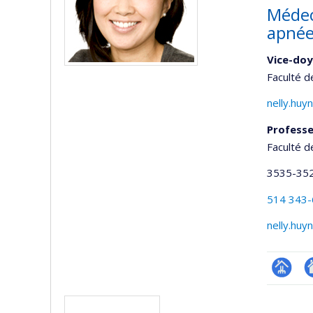
Médec
apnée
Vice-doy
Faculté d
nelly.huy
Professe
Faculté d
3535-35
514 343
nelly.huy
Page
A
Médias
professi
si