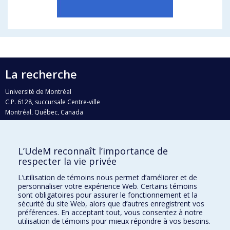
La recherche
Université de Montréal
C.P. 6128, succursale Centre-ville
Montréal, Québec, Canada
H3C 3J7
Courriel:
recherche@umontreal.ca
L’UdeM reconnaît l’importance de
Qui fait quoi?
respecter la vie privée
Nous trouver
L’utilisation de témoins nous permet d’améliorer et de
personnaliser votre expérience Web. Certains témoins
Plan du site
sont obligatoires pour assurer le fonctionnement et la
sécurité du site Web, alors que d’autres enregistrent vos
Accessibilité
préférences. En acceptant tout, vous consentez à notre
utilisation de témoins pour mieux répondre à vos besoins.