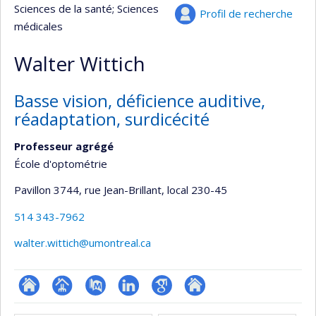
Sciences de la santé
; Sciences
Profil de recherche
médicales
Walter Wittich
Basse vision, déficience auditive,
réadaptation, surdicécité
Professeur agrégé
École d'optométrie
Pavillon 3744, rue Jean-Brillant
, local 230-45
514 343-7962
walter.wittich@umontreal.ca
ResearchGate
Page
PubMed
LinkedIn
Google
Autre