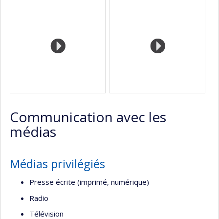
Médias
professionnelle
Scholar
site
(faculté,département,école)
web
Communication avec les
médias
Médias privilégiés
Presse écrite (imprimé, numérique)
Radio
Télévision