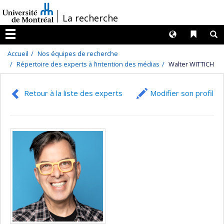
Passer
/
La recherche
au
contenu
Langues
Liens 
R
Menu
Accueil
Nos équipes de recherche
Répertoire des experts à l’intention des médias
Walter WITTICH
Retour à la liste des experts
Modifier son profil