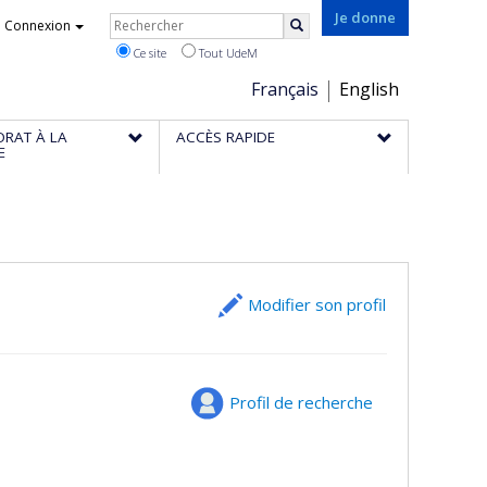
Rechercher
Je donne
Connexion
Rechercher
Ce site
Tout UdeM
Choix
Français
English
de
ORAT À LA
ACCÈS RAPIDE
la
E
langue
Modifier son profil
Profil de recherche