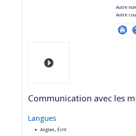
Autre nu
Autre cour
Researc
P
Médias
p
(
Communication avec les m
Langues
Anglais, Écrit