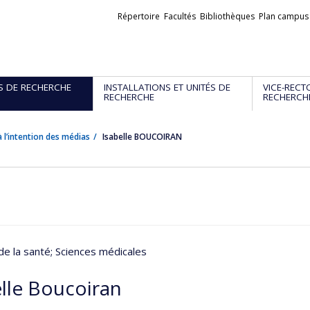
Liens
Répertoire
Facultés
Bibliothèques
Plan campus
externes
S DE RECHERCHE
INSTALLATIONS ET UNITÉS DE
VICE-RECT
RECHERCHE
RECHERCH
 l’intention des médias
Isabelle BOUCOIRAN
de la santé
; Sciences médicales
elle Boucoiran