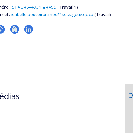
méro :
514 345-4931 #4499
(Travail 1)
riel :
isabelle.boucoiran.med@ssss.gouv.qc.ca
(Travail)
hGate
age
Site
LinkedIn
rofessionnelle
web
faculté,département,école)
de
l’unité
de
recherche
édias
D