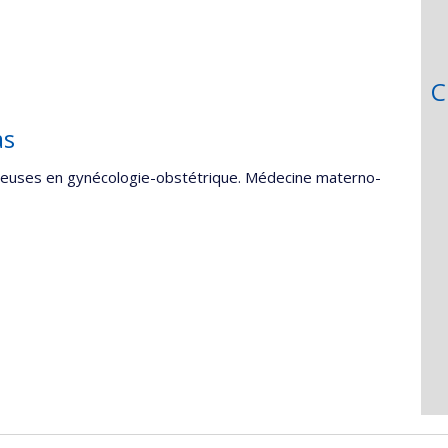
C
as
ctieuses en gynécologie-obstétrique. Médecine materno-