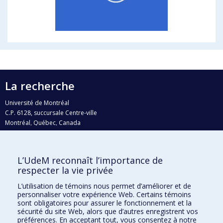
La recherche
Université de Montréal
C.P. 6128, succursale Centre-ville
Montréal, Québec, Canada
H3C 3J7
Courriel:
recherche@umontreal.ca
L’UdeM reconnaît l’importance de
Qui fait quoi?
respecter la vie privée
Nous trouver
L’utilisation de témoins nous permet d’améliorer et de
personnaliser votre expérience Web. Certains témoins
Plan du site
sont obligatoires pour assurer le fonctionnement et la
sécurité du site Web, alors que d’autres enregistrent vos
Accessibilité
préférences. En acceptant tout, vous consentez à notre