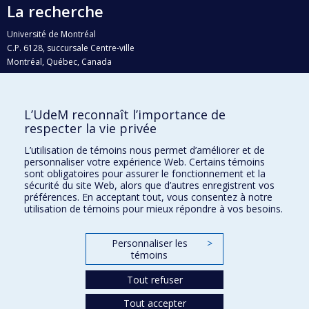
La recherche
Université de Montréal
C.P. 6128, succursale Centre-ville
Montréal, Québec, Canada
H3C 3J7
Courriel:
recherche@umontreal.ca
L’UdeM reconnaît l’importance de
Qui fait quoi?
respecter la vie privée
Nous trouver
L’utilisation de témoins nous permet d’améliorer et de
personnaliser votre expérience Web. Certains témoins
Plan du site
sont obligatoires pour assurer le fonctionnement et la
sécurité du site Web, alors que d’autres enregistrent vos
Accessibilité
préférences. En acceptant tout, vous consentez à notre
utilisation de témoins pour mieux répondre à vos besoins.
Personnaliser les
>
témoins
Tout refuser
Tout accepter