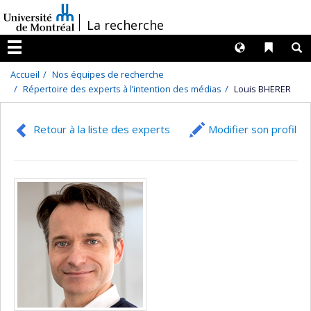
Passer
/
La recherche
au
contenu
Langues
Liens 
R
Menu
Accueil
Nos équipes de recherche
Répertoire des experts à l’intention des médias
Louis BHERER
Retour à la liste des experts
Modifier son profil