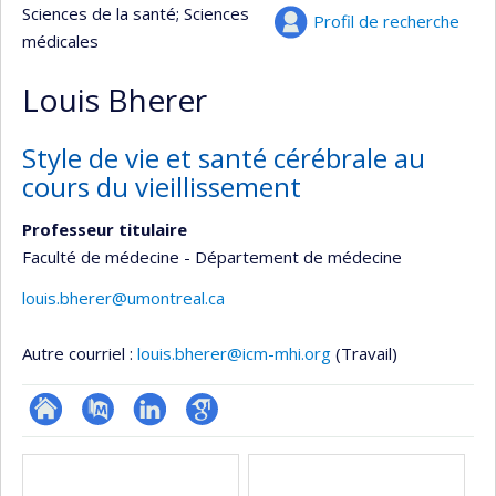
Sciences de la santé
; Sciences
Profil de recherche
médicales
Louis Bherer
Style de vie et santé cérébrale au
cours du vieillissement
Professeur titulaire
Faculté de médecine - Département de médecine
louis.bherer@umontreal.ca
Autre courriel :
louis.bherer@icm-mhi.org
(Travail)
Site
PubMed
LinkedIn
Google
Médias
web
Scholar
de