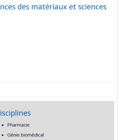
ences des matériaux et sciences
isciplines
Pharmacie
Génie biomédical