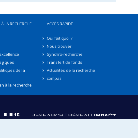
 À LA RECHERCHE
ACCÈS RAPIDE
Qui fait quoi ?
Nous trouver
'excellence
Synchro-recherche
tégiques
Transfert de fonds
litiques de la
Actualités de la recherche
compas
en à la recherche