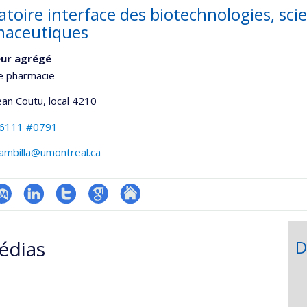
atoire interface des biotechnologies, sci
aceutiques
eur agrégé
e pharmacie
Jean Coutu
, local 4210
-6111 #0791
rambilla@umontreal.ca
ubMed
LinkedIn
Compte
Google
Autre
onnelle
Twitter
Scholar
site
édias
D
,département,école)
web