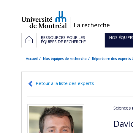
Passer
au
contenu
/
La recherche
Navigation
ACCUEIL
RESSOURCES POUR LES
NOS ÉQUIPE
principale
ÉQUIPES DE RECHERCHE
Accueil
Nos équipes de recherche
Répertoire des experts à
Retour à la liste des experts
Sciences 
Davi