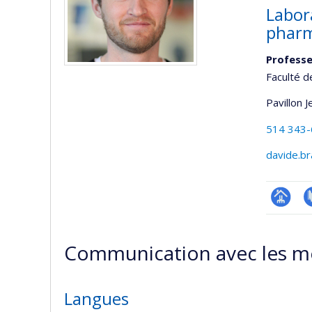
Labor
pharm
Profess
Faculté d
Pavillon 
514 343
davide.b
Page
P
professi
Communication avec les m
(faculté
Langues