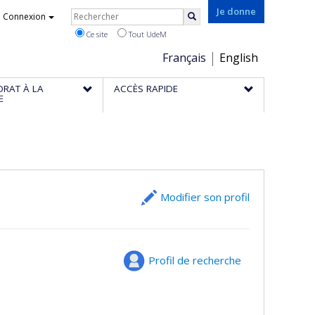
Rechercher
Je donne
Connexion
Rechercher
Ce site
Tout UdeM
Choix
Français
English
de
ORAT À LA
ACCÈS RAPIDE
la
E
langue
Modifier son profil
Profil de recherche