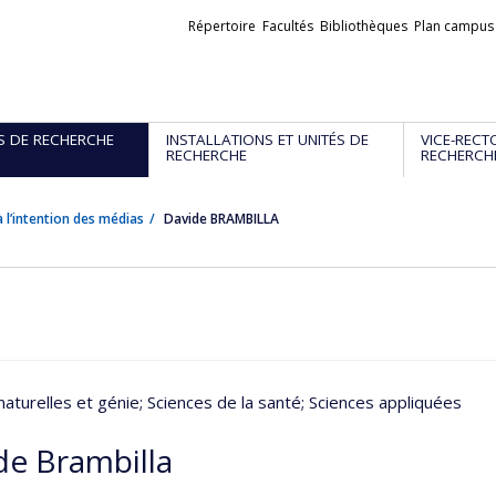
Liens
Répertoire
Facultés
Bibliothèques
Plan campus
externes
S DE RECHERCHE
INSTALLATIONS ET UNITÉS DE
VICE-RECT
RECHERCHE
RECHERCH
 l’intention des médias
Davide BRAMBILLA
naturelles et génie
; Sciences de la santé
; Sciences appliquées
de Brambilla