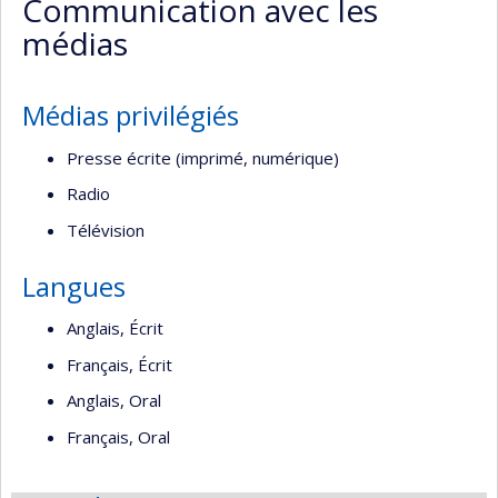
Communication avec les
(faculté,département,école)
web
médias
Médias privilégiés
Presse écrite (imprimé, numérique)
Radio
Télévision
Langues
Anglais, Écrit
Français, Écrit
Anglais, Oral
Français, Oral