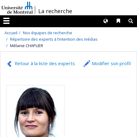
Passer
/
La recherche
au
contenu
Langues
Liens 
R
Menu
Accueil
Nos équipes de recherche
Répertoire des experts à l’intention des médias
Mélanie CHAPLIER
Retour à la liste des experts
Modifier son profil