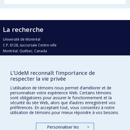
La recherche
Université de Montréal
C.P. 6128, succursale Centre-ville
Montréal, Québec, Canada
H3C 3J7
Courriel:
recherche@umontreal.ca
L’UdeM reconnaît l’importance de
Qui fait quoi?
respecter la vie privée
Nous trouver
L’utilisation de témoins nous permet d’améliorer et de
personnaliser votre expérience Web. Certains témoins
Plan du site
sont obligatoires pour assurer le fonctionnement et la
sécurité du site Web, alors que d’autres enregistrent vos
Accessibilité
préférences. En acceptant tout, vous consentez à notre
utilisation de témoins pour mieux répondre à vos besoins.
Personnaliser les
>